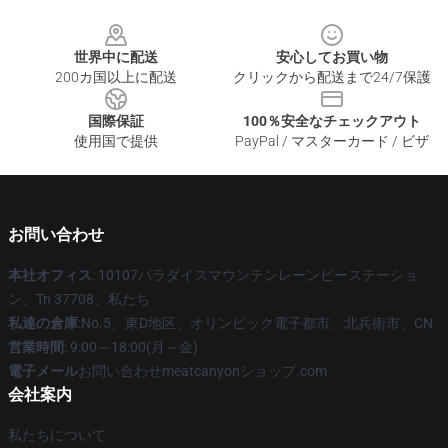
Footer
世界中に配送
安心してお買い物
200カ国以上に配送
クリックから配送まで24/7保護
国際保証
100％安全なチェックアウト
使用国で提供
PayPal / マスターカード / ビザ
お問い合わせ
本社オフィス
: 10107パラダイスマウンテンレーンビーステーショ
ン、Tn 37708、私たち
私達の倉庫
:No.5、東D地区、オリンピック電子都市、北兵衛市、CN
営業時間
: 9:00～18:00(月～金)
電子メール
お問い合わせmeatcanyonショップ.com
会社案内
私たちについて