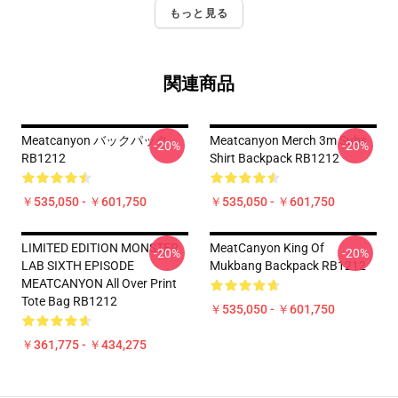
もっと見る
関連商品
Meatcanyon バックパック
Meatcanyon Merch 3m Subs
-20%
-20%
RB1212
Shirt Backpack RB1212
￥535,050 - ￥601,750
￥535,050 - ￥601,750
LIMITED EDITION MONSTER
MeatCanyon King Of
-20%
-20%
LAB SIXTH EPISODE
Mukbang Backpack RB1212
MEATCANYON All Over Print
Tote Bag RB1212
￥535,050 - ￥601,750
￥361,775 - ￥434,275