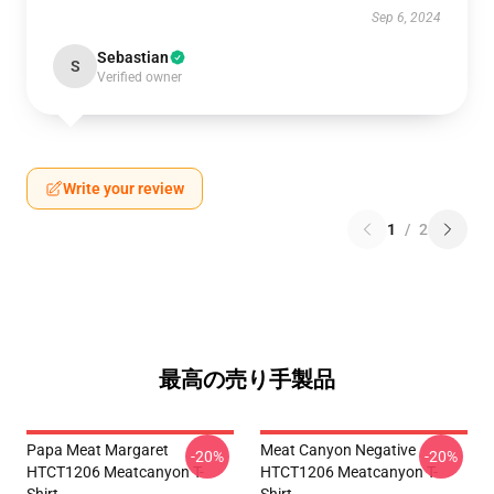
Sep 6, 2024
Sebastian
S
Verified owner
Write your review
1
/
2
最高の売り手製品
Papa Meat Margaret
Meat Canyon Negative
-20%
-20%
HTCT1206 Meatcanyon T-
HTCT1206 Meatcanyon T-