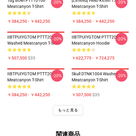
Tug Bowl PTTT0106
[Limited] Hello Kitten 135
-20%
-20%
Meatcanyon T-Shirt
Meatcanyon T-Shirt
￥384,250 - ￥442,250
￥384,250 - ￥442,250
IIBTPUIYGTOM PTTT2004
IIBTPUIYGTOM PTTT2004
-20%
-20%
Washed Meatcanyon T-Shirt
Meatcanyon Hoodie
￥507,500
$35
￥622,775 - ￥724,275
IIBTPUIYGTOM PTTT2004
Skull DTNK1004 Washed
-20%
-20%
Meatcanyon T-Shirt
Meatcanyon T-Shirt
￥384,250 - ￥442,250
￥507,500
$35
もっと見る
関連商品