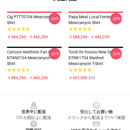
Cig PTTT0704 Meatcanyon T-
Papa Meat Local Feminist
-20%
-20%
Shirt
Meatcanyon Shirt
￥384,250 - ￥442,250
￥384,250 - ￥442,250
Cartoon Aesthetic Fan Shirt
Tood On Youtoo New Design
-20%
-20%
NTAN0104 Meatcanyon T-
DTNK1704 Washed
Shirt
Meatcanyon T-Shirt
￥384,250 - ￥442,250
￥507,500
$35
Footer
世界中に配送
安心してお買い物
200カ国以上に配送
クリックから配送まで24/7保護