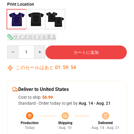
Print Location
サイズガイドを見る
Quantity
カートに追加
このセールはあと
01
:
59
:
53
Deliver to United States
Cost to ship:
$6.99
Standard - Order today to get by
Aug. 14 - Aug. 21
Production
Shipping
Delivered
Today
Aug. 10
Aug. 14 - Aug. 21