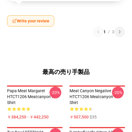
Write your review
1
/
3
最高の売り手製品
Papa Meat Margaret
Meat Canyon Negative
-20%
-20%
HTCT1206 Meatcanyon T-
HTCT1206 Meatcanyon T-
Shirt
Shirt
￥384,250 - ￥442,250
￥507,500
$35