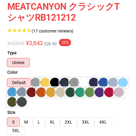
MEATCANYON クラシックT
シャツRB121212
(17 customer reviews)
¥4,803
¥3,843
-20%
$26.50
Type
Unisex
Color
Default
Size
S
M
L
XL
2XL
3XL
4XL
5XL