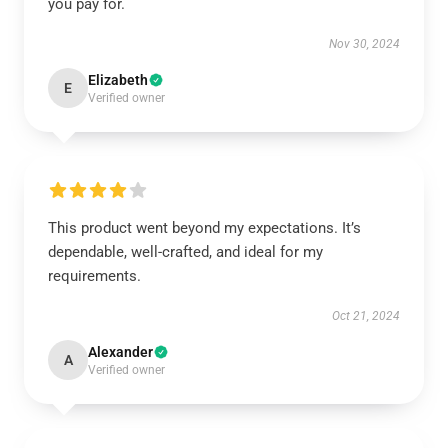
you pay for.
Nov 30, 2024
Elizabeth
E
Verified owner
This product went beyond my expectations. It’s
dependable, well-crafted, and ideal for my
requirements.
Oct 21, 2024
Alexander
A
Verified owner