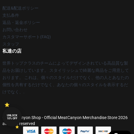
配送&配送ポリシー
支払条件
返品・返金ポリシー
お問い合わせ
カスタマーサポート(FAQ)
スタッフ
私達の店
世界トップクラスのチームによってデザインされている高品質な製
品をお届けしています。 スタイリッシュで綺麗な商品をご用意して
おります。 これは、個々のスタイルだけでなく、他の人とあなたの
個性を共有するだけでなく、あなたの個々のスタイルを表示するだ
けでなく、.
UNLOCK
© MeatCanyon Shop - Official MeatCanyon Merchandise Store 2026
10% OFF
all rights reserved