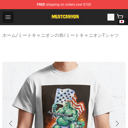
FREE
shipping on orders over $100
MeatCanyon Shop - Official MeatCanyon Merchandise St
Open menu
ホーム
/
ミートキャニオンの布
/
ミートキャニオンTシャツ