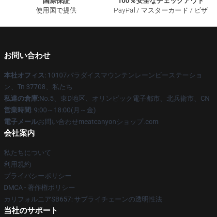
国際保証
100％安全なチェックアウト
使用国で提供
PayPal / マスターカード / ビザ
お問い合わせ
本社オフィス
: 10107パラダイスマウンテンレーンビーステーショ
ン、Tn 37708、私たち
私達の倉庫
:No.5、東D地区、オリンピック電子都市、北兵衛市、CN
営業時間
: 9:00～18:00(月～金)
電子メール
お問い合わせmeatcanyonショップ.com
会社案内
私たちについて
利用規約
プライバシーポリシー
DMCA - 著作権ポリシー
カリフォルニアSB657: サプライチェーンの透明性法
当社のサポート