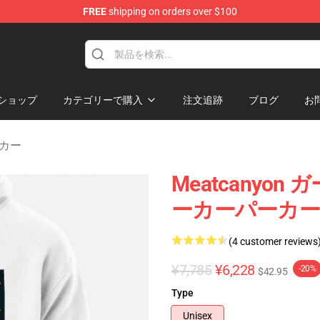
FREE
shipping on orders over $100
Store
ショップ
カテゴリーで購入
注文追跡
ブログ
お
カー
Meatcanyo
ーカーパーカー R
(4 customer reviews
¥7,785
¥6,228
-20%
$42.95
Type
Unisex