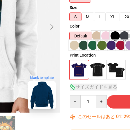
Size
S
M
L
XL
2X
Color
Default
Print Location
blank template
サイズガイドを見る
Quantity
このセールはあと
01
:
29