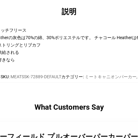
説明
トンリッチフリース
therの灰色は70%の綿、30%ポリエステルです。 チャコール Heather
ストリングとリブカフ
供給される
好きなら
SKU
:
MEATSSK-72889-DEFAULT
カテゴリー
:
ミートキャニオンパーカー
,
What Customers Say
canyon ガーフィールド プルオーバーパーカーパー