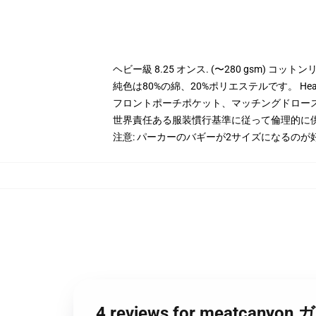
ヘビー級 8.25 オンス. (〜280 gsm) コッ
純色は80%の綿、20%ポリエステルです。 Hea
フロントポーチポケット、マッチングドロー
世界責任ある服装慣行基準に従って倫理的に
注意: パーカーのバギーが2サイズになるのが
4 reviews for meat