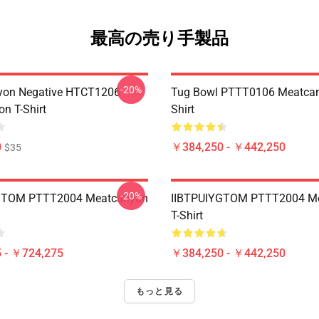
最高の売り手製品
-20%
yon Negative HTCT1206
Tug Bowl PTTT0106 Meatcan
n T-Shirt
Shirt
0
￥384,250 - ￥442,250
$35
-20%
GTOM PTTT2004 Meatcanyon
IIBTPUIYGTOM PTTT2004 M
T-Shirt
 - ￥724,275
￥384,250 - ￥442,250
もっと見る