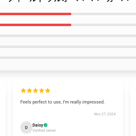
Feels perfect to use, I’m really impressed.
Nov 27, 2024
Daisy
D
Verified owner