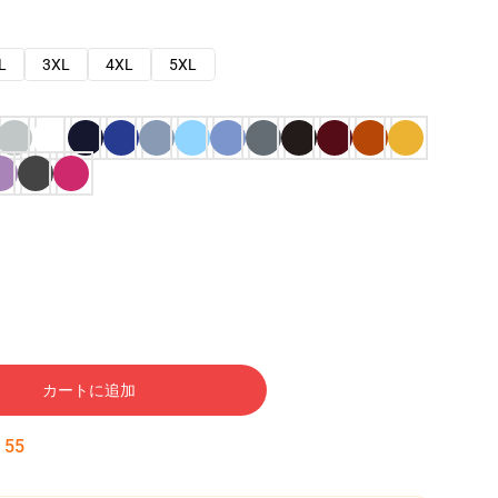
L
3XL
4XL
5XL
カートに追加
:
54