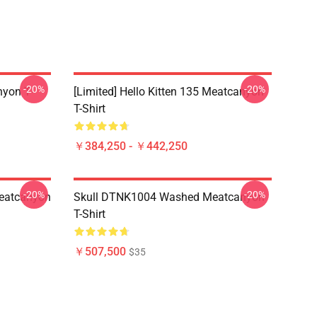
-20%
-20%
yon T-
[Limited] Hello Kitten 135 Meatcanyon
T-Shirt
￥384,250 - ￥442,250
-20%
-20%
eatcanyon
Skull DTNK1004 Washed Meatcanyon
T-Shirt
￥507,500
$35