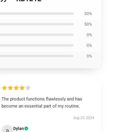
50%
50%
0%
0%
0%
The product functions flawlessly and has
become an essential part of my routine.
Aug 23, 2024
Dylan
D