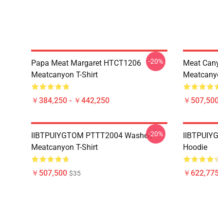
-20%
Papa Meat Margaret HTCT1206
Meat Can
Meatcanyon T-Shirt
Meatcanyo
￥384,250 - ￥442,250
￥507,50
-20%
IIBTPUIYGTOM PTTT2004 Washed
IIBTPUIY
Meatcanyon T-Shirt
Hoodie
￥507,500
￥622,775
$35