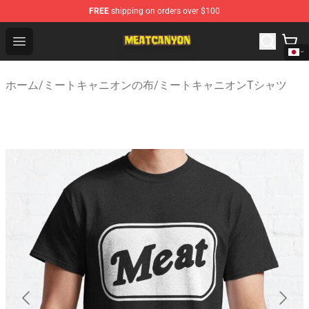
FREE
shipping on orders over $100
MeatCanyon Shop - Official MeatCanyon Merchandise St
Open menu
ホーム
/
ミートキャニオンの布
/
ミートキャニオンTシャツ