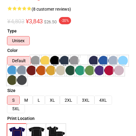
(8 customer reviews)
¥4,803
¥3,843
-20%
$26.50
Type
Unisex
Color
Default
Size
S
M
L
XL
2XL
3XL
4XL
5XL
Print Location