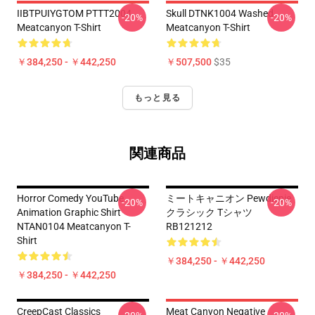
IIBTPUIYGTOM PTTT2004
Skull DTNK1004 Washed
-20%
-20%
Meatcanyon T-Shirt
Meatcanyon T-Shirt
￥384,250 - ￥442,250
￥507,500
$35
もっと見る
関連商品
Horror Comedy YouTube
ミートキャニオン Pewdiepie
-20%
-20%
Animation Graphic Shirt
クラシック Tシャツ
NTAN0104 Meatcanyon T-
RB121212
Shirt
￥384,250 - ￥442,250
￥384,250 - ￥442,250
CreepCast Classics
Meat Canyon Negative