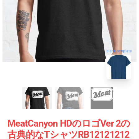
blank template
MeatCanyon HDのロゴVer 2の
古典的なTシャツRB12121212