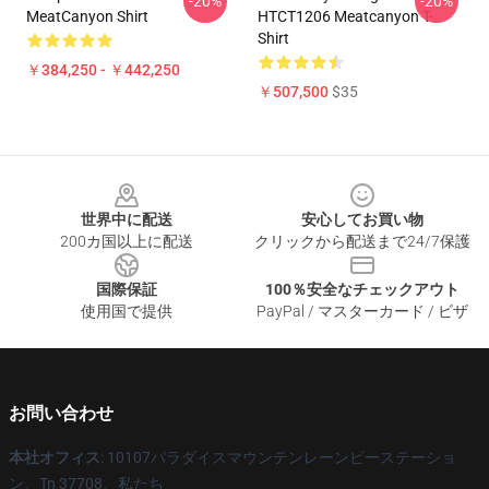
-20%
-20%
MeatCanyon Shirt
HTCT1206 Meatcanyon T-
Shirt
￥384,250 - ￥442,250
￥507,500
$35
Footer
世界中に配送
安心してお買い物
200カ国以上に配送
クリックから配送まで24/7保護
国際保証
100％安全なチェックアウト
使用国で提供
PayPal / マスターカード / ビザ
お問い合わせ
本社オフィス
: 10107パラダイスマウンテンレーンビーステーショ
ン、Tn 37708、私たち