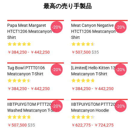
最高の売り手製品
Papa Meat Margaret
Meat Canyon Negative
-20%
-20%
HTCT1206 Meatcanyon T-
HTCT1206 Meatcanyon T-
Shirt
Shirt
￥384,250 - ￥442,250
￥507,500
$35
Tug Bowl PTTT0106
[Limited] Hello Kitten 135
-20%
-20%
Meatcanyon T-Shirt
Meatcanyon T-Shirt
￥384,250 - ￥442,250
￥384,250 - ￥442,250
IIBTPUIYGTOM PTTT2004
IIBTPUIYGTOM PTTT2004
-20%
-20%
Washed Meatcanyon T-Shirt
Meatcanyon Hoodie
￥507,500
$35
￥622,775 - ￥724,275