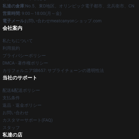
私達の倉庫
:No.5、東D地区、オリンピック電子都市、北兵衛市、CN
営業時間
: 9:00～18:00(月～金)
電子メール
お問い合わせmeatcanyonショップ.com
会社案内
私たちについて
利用規約
プライバシーポリシー
DMCA - 著作権ポリシー
カリフォルニアSB657: サプライチェーンの透明性法
当社のサポート
配送&配送ポリシー
支払条件
返品・返金ポリシー
お問い合わせ
カスタマーサポート(FAQ)
スタッフ
私達の店