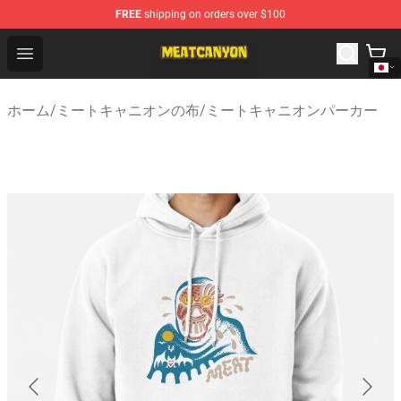
FREE
shipping on orders over $100
MeatCanyon Shop - Official MeatCanyon Merchandise St
Open menu
ホーム
/
ミートキャニオンの布
/
ミートキャニオンパーカー