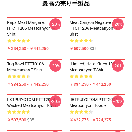
最高の売り手製品
Papa Meat Margaret
Meat Canyon Negative
-20%
-20%
HTCT1206 Meatcanyon T-
HTCT1206 Meatcanyon T-
Shirt
Shirt
￥384,250 - ￥442,250
￥507,500
$35
Tug Bowl PTTT0106
[Limited] Hello Kitten 135
-20%
-20%
Meatcanyon T-Shirt
Meatcanyon T-Shirt
￥384,250 - ￥442,250
￥384,250 - ￥442,250
IIBTPUIYGTOM PTTT2004
IIBTPUIYGTOM PTTT2004
-20%
-20%
Washed Meatcanyon T-Shirt
Meatcanyon Hoodie
￥507,500
$35
￥622,775 - ￥724,275