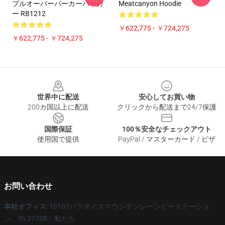
プルオーバーパーカーパーカ
Meatcanyon Hoodie
ー RB1212
￥622,775 - ￥724,275
￥622,775 - ￥724,275
Footer
世界中に配送
安心してお買い物
200カ国以上に配送
クリックから配送まで24/7保護
国際保証
100％安全なチェックアウト
使用国で提供
PayPal / マスターカード / ビザ
お問い合わせ
本社オフィス
: 10107パラダイスマウンテンレーンビーステーショ
ン、Tn 37708、私たち