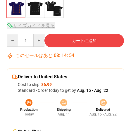
サイズガイドを見る
Quantity
カートに追加
このセールはあと
03
:
14
:
54
Deliver to United States
Cost to ship:
$6.99
Standard - Order today to get by
Aug. 15 - Aug. 22
Production
Shipping
Delivered
Today
Aug. 11
Aug. 15 - Aug. 22