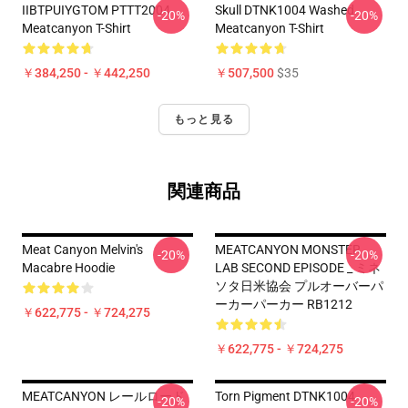
IIBTPUIYGTOM PTTT2004
Skull DTNK1004 Washed
-20%
-20%
Meatcanyon T-Shirt
Meatcanyon T-Shirt
￥384,250 - ￥442,250
￥507,500
$35
もっと見る
関連商品
Meat Canyon Melvin's
MEATCANYON MONSTER
-20%
-20%
Macabre Hoodie
LAB SECOND EPISODE _ ミネ
ソタ日米協会 プルオーバーパ
ーカーパーカー RB1212
￥622,775 - ￥724,275
￥622,775 - ￥724,275
MEATCANYON レールロード
Torn Pigment DTNK1004
-20%
-20%