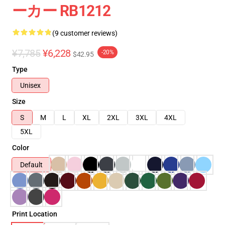
ーカー RB1212
(9 customer reviews)
¥7,785
¥6,228
-20%
$42.95
Type
Unisex
Size
S
M
L
XL
2XL
3XL
4XL
5XL
Color
Default
Print Location