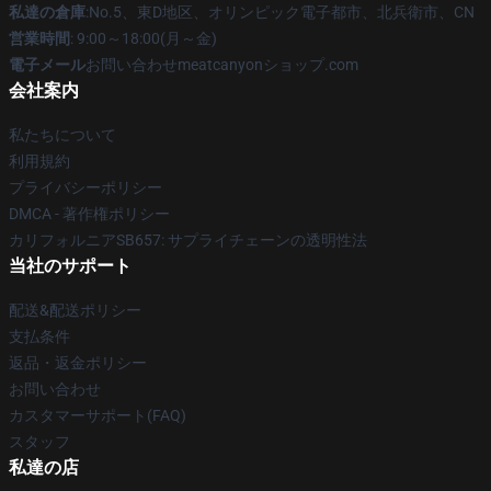
私達の倉庫
:No.5、東D地区、オリンピック電子都市、北兵衛市、CN
営業時間
: 9:00～18:00(月～金)
電子メール
お問い合わせmeatcanyonショップ.com
会社案内
私たちについて
利用規約
プライバシーポリシー
DMCA - 著作権ポリシー
カリフォルニアSB657: サプライチェーンの透明性法
当社のサポート
配送&配送ポリシー
支払条件
返品・返金ポリシー
お問い合わせ
カスタマーサポート(FAQ)
スタッフ
私達の店