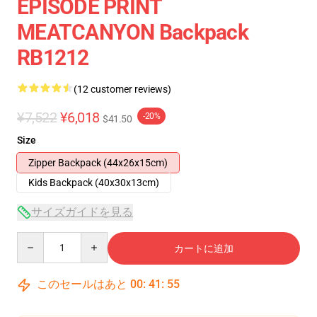
EPISODE PRINT
MEATCANYON Backpack
RB1212
(12 customer reviews)
¥7,522
¥6,018
-20%
$41.50
Size
Zipper Backpack (44x26x15cm)
Kids Backpack (40x30x13cm)
サイズガイドを見る
Quantity
カートに追加
このセールはあと
00
:
41
:
54