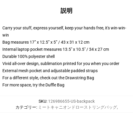
説明
Carry your stuff, express yourself, keep your hands free, it's win-win-
win
Bag measures 17” x 12.5” x 5” / 43 x 31 x 12 cm
Internal laptop pocket measures 13.5" x 10.5" / 34 x 27 cm
Durable 100% polyester shell
Vivid all-over design, sublimation printed for you when you order
External mesh pocket and adjustable padded straps
For a different style, check out the Drawstring Bag
For more space, try the Duffle Bag
SKU
:
126986655-US-backpack
カテゴリー
:
ミートキャニオンドローストリングバッグ
,