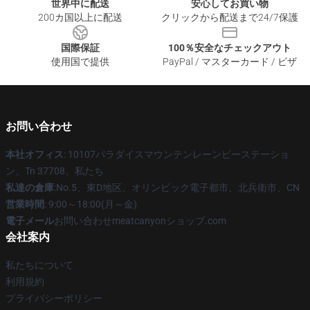
世界中に配送
安心してお買い物
200カ国以上に配送
クリックから配送まで24/7保護
国際保証
100％安全なチェックアウト
使用国で提供
PayPal / マスターカード / ビザ
お問い合わせ
本社オフィス
: 10107パラダイスマウンテンレーンビーステーショ
ン、Tn 37708、私たち
私達の倉庫
:No.5、東D地区、オリンピック電子都市、北兵衛市、CN
営業時間
: 9:00～18:00(月～金)
電子メール
お問い合わせmeatcanyonショップ.com
会社案内
私たちについて
利用規約
プライバシーポリシー