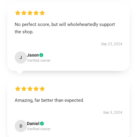
No perfect score, but will wholeheartedly support
the shop.
Sep 23, 2024
Jason
J
Verified owner
Amazing, far better than expected.
Sep 9, 2024
Daniel
D
Verified owner