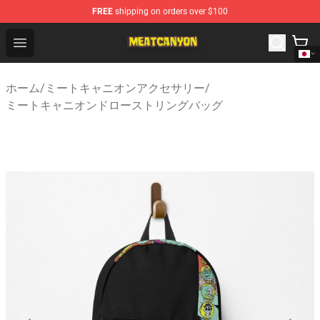
FREE
shipping on orders over $100
MeatCanyon Shop - Official MeatCanyon Merchandise St
Open menu
ホーム
/
ミートキャニオンアクセサリー
/
ミートキャニオンドローストリングバッグ