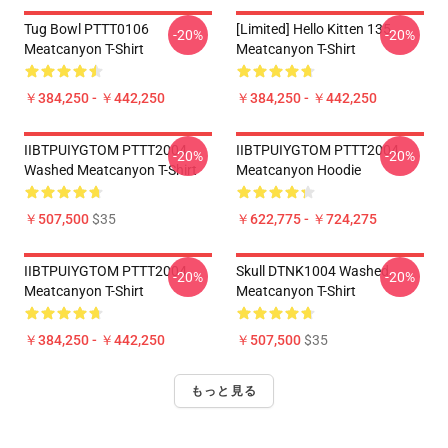
Tug Bowl PTTT0106
[Limited] Hello Kitten 135
-20%
-20%
Meatcanyon T-Shirt
Meatcanyon T-Shirt
￥384,250 - ￥442,250
￥384,250 - ￥442,250
IIBTPUIYGTOM PTTT2004
IIBTPUIYGTOM PTTT2004
-20%
-20%
Washed Meatcanyon T-Shirt
Meatcanyon Hoodie
￥507,500
$35
￥622,775 - ￥724,275
IIBTPUIYGTOM PTTT2004
Skull DTNK1004 Washed
-20%
-20%
Meatcanyon T-Shirt
Meatcanyon T-Shirt
￥384,250 - ￥442,250
￥507,500
$35
もっと見る