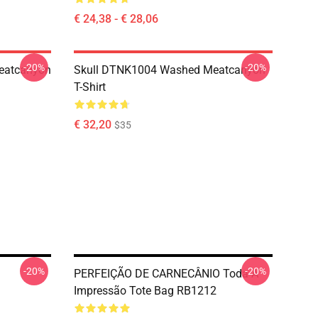
€ 24,38 - € 28,06
-20%
-20%
eatcanyon
Skull DTNK1004 Washed Meatcanyon
T-Shirt
€ 32,20
$35
-20%
-20%
PERFEIÇÃO DE CARNECÂNIO Toda A
Impressão Tote Bag RB1212