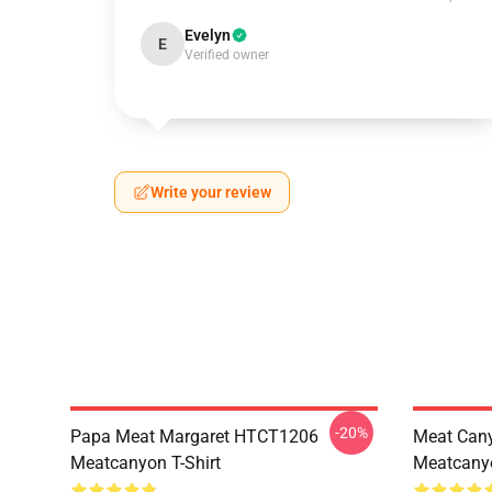
Evelyn
E
Verified owner
Write your review
-20%
Papa Meat Margaret HTCT1206
Meat Can
Meatcanyon T-Shirt
Meatcanyo