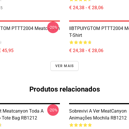
€ 24,38 - € 28,06
35
-20%
GTOM PTTT2004 Meatcanyon
IIBTPUIYGTOM PTTT2004 M
T-Shirt
€ 45,95
€ 24,38 - € 28,06
VER MAIS
Produtos relacionados
-20%
t Meatcanyon Toda A
Sobrevivi A Ver MeatCanyon
o Tote Bag RB1212
Animações Mochila RB1212