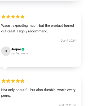
Wasn't expecting much, but the product turned
out great. Highly recommend.
Dec 4, 2024
Harper
H
Verified owner
Not only beautiful but also durable, worth every
penny.
Aug 29, 2024