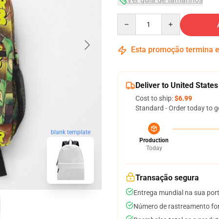
Quantity
Esta promoção termina
Deliver to United States
Cost to ship:
$6.99
Standard - Order today to g
blank template
Production
Today
Transação segura
Entrega mundial na sua por
Número de rastreamento for