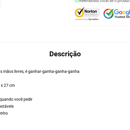
Reembolso total se o produt
Descrição
as mãos livres, é ganhar-ganha-ganha-ganha
4 x 27 cm
 quando você pedir
ustáveis
senho