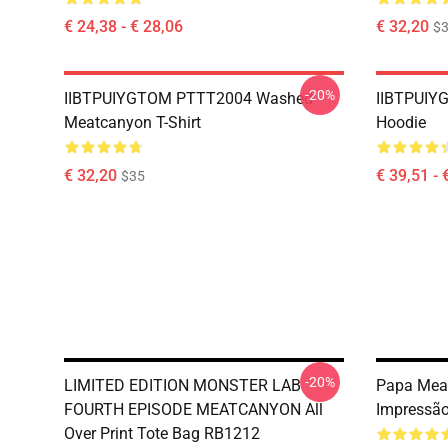
€ 24,38 - € 28,06
€ 32,20
$
-20%
IIBTPUIYGTOM PTTT2004 Washed
IIBTPUIY
Meatcanyon T-Shirt
Hoodie
€ 32,20
€ 39,51 - 
$35
-20%
LIMITED EDITION MONSTER LAB
Papa Mea
FOURTH EPISODE MEATCANYON All
Impressã
Over Print Tote Bag RB1212