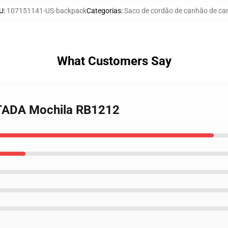
U
:
107151141-US-backpack
Categorias
:
Saco de cordão de canhão de ca
What Customers Say
ITADA Mochila RB1212