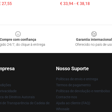
€ 27,55
€ 33,94 - € 38,18
Compre com confiança
Garantia internacional
gido 24/7, do clique à entrega
Oferecido no país de us
mpresa
Nosso Suporte
Políticas de envio e entrega
ndições
Termos de pagamento
privacidade
Políticas de devolução e reembolso
ca de Direitos Autorais
Contacte-nos
i de Transparência de Cadeia de
Ajuda ao cliente (FAQ)
Whosale