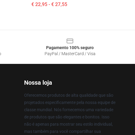
€ 22,95 - € 27,55
Pagamento 100% seguro
o
PayPal / MasterCard / Visa
Nossa loja
Oferecemos produtos de alta qualidade que são
projetados especificamente pela nossa equipe de
classe mundial. Nós fornecemos uma variedade
de produtos que são elegantes e bonitos. Isso
não é apenas para mostrar seu estilo individual,
mas também para você compartilhar sua