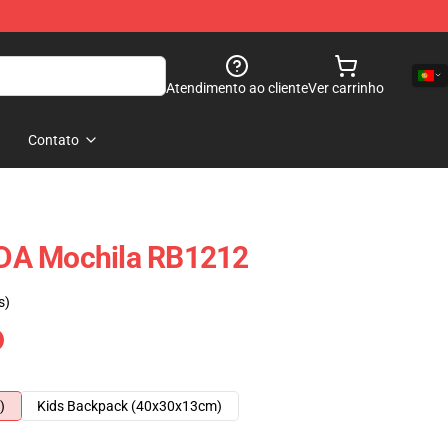
Atendimento ao cliente
Ver carrinho
Contato
DA Mochila RB1212
s)
)
Kids Backpack (40x30x13cm)