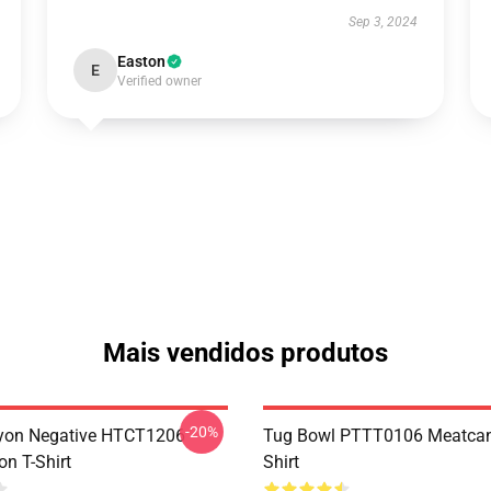
Sep 3, 2024
Easton
E
Verified owner
Mais vendidos produtos
-20%
yon Negative HTCT1206
Tug Bowl PTTT0106 Meatcan
n T-Shirt
Shirt