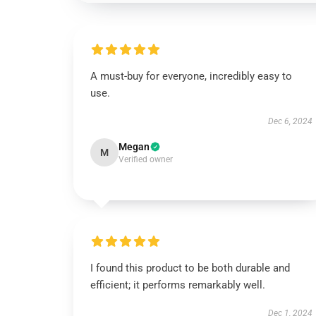
A must-buy for everyone, incredibly easy to
use.
Dec 6, 2024
Megan
M
Verified owner
I found this product to be both durable and
efficient; it performs remarkably well.
Dec 1, 2024