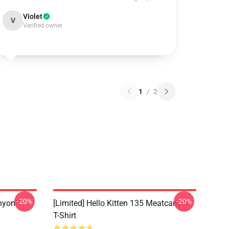
Violet
V
Verified owner
1
/
2
-20%
-20%
yon T-
[Limited] Hello Kitten 135 Meatcanyon
T-Shirt