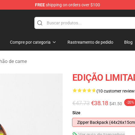
FREE
shipping on orders over $100
Store
Compre por categoria
Rastreamento de pedido
Blog
hão de carne
EDIÇÃO LIMITA
(10 customer review
€47.73
€38.18
-20%
$41.50
Size
Zipper Backpack (44x26x15cm
Ver guia de tamanhos