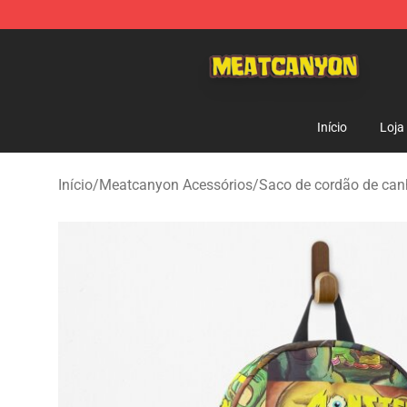
MeatCanyon Shop - Official MeatCanyon Merchandise 
Início
Loja
Início
/
Meatcanyon Acessórios
/
Saco de cordão de can