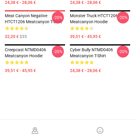
24,38 € - 28,06 €
24,38 € - 28,06 €
Meat Canyon Negative
Monster Truck HTCT1206
-20%
-20%
HTCT1206 Meatcanyon T-Shirt
Meatcanyon Hoodie
32,20 €
$35
39,51 € - 45,95 €
Creepcast NTMD0406
Cyber Bully NTMD0406
-20%
-20%
Meatcanyon Hoodie
Meatcanyon T-Shirt
39,51 € - 45,95 €
24,38 € - 28,06 €
Footer