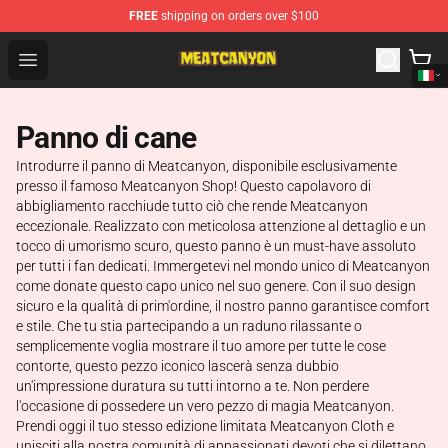
FREE
shipping on orders over $100
MeatCanyon Shop - Official MeatCanyon Merchandise St
Open menu
Panno di cane
Introdurre il panno di Meatcanyon, disponibile esclusivamente
presso il famoso Meatcanyon Shop! Questo capolavoro di
abbigliamento racchiude tutto ciò che rende Meatcanyon
eccezionale. Realizzato con meticolosa attenzione al dettaglio e un
tocco di umorismo scuro, questo panno è un must-have assoluto
per tutti i fan dedicati. Immergetevi nel mondo unico di Meatcanyon
come donate questo capo unico nel suo genere. Con il suo design
sicuro e la qualità di prim'ordine, il nostro panno garantisce comfort
e stile. Che tu stia partecipando a un raduno rilassante o
semplicemente voglia mostrare il tuo amore per tutte le cose
contorte, questo pezzo iconico lascerà senza dubbio
un'impressione duratura su tutti intorno a te. Non perdere
l'occasione di possedere un vero pezzo di magia Meatcanyon.
Prendi oggi il tuo stesso edizione limitata Meatcanyon Cloth e
unisciti alla nostra comunità di appassionati devoti che si dilettano