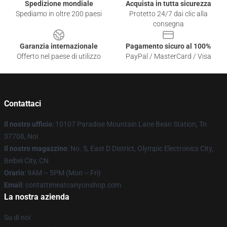
Spedizione mondiale
Acquista in tutta sicurezza
Spediamo in oltre 200 paesi
Protetto 24/7 dai clic alla
consegna
Garanzia internazionale
Pagamento sicuro al 100%
Offerto nel paese di utilizzo
PayPal / MasterCard / Visa
Contattaci
Il nostro ufficio
: 10107 Paradise Mountain Lane Bean Station, Tn
37708, Noi
Il nostro magazzino
: No. 5, East D District, Olympic Electronics City,
Beibei City, CN
Orario
: 9AM – 5PM (Mon – Fri)
Email
: contattimeatcanyonshop.com
La nostra azienda
Su di noi