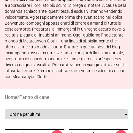
a abbracciare il loro lato più scuro! Si prega di notare: A causa della
domanda schiacciante, questi tessuti esclusivi stanno vendendo
velocemente. Agite rapidamente prima che svaniscano nell'oblio!
Benvenuto, compagni appassionati di orrore e amanti di tutte le
cose contorto! Prepararsi a immergersi in un regno oscuro dove la
realtà si piega e gli incubi si animano. Oggi, guidiamo l'inquietante
mondo di Meatcanyon Cloth – una linea di abbigliamento che
sfuma le linee tra moda e paura. Entrate in questo post del blog
inciampando osseo mentre sveliamo le origini della spina dorsale,
scoprono i disegni del macabro e ci immergiamo in un'esperienza
diversa da qualsiasi altra. Preparatevi per un viaggio attraverso i fili
infusi dal terrore; è tempo di abbracciare i vostri desideri più oscuri
con Meatcanyon Cloth!
Home
/
Panno di cane