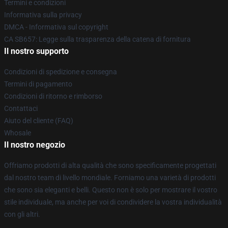
Termini e condizioni
Informativa sulla privacy
DMCA - Informativa sul copyright
CA SB657: Legge sulla trasparenza della catena di fornitura
Il nostro supporto
Condizioni di spedizione e consegna
Termini di pagamento
Condizioni di ritorno e rimborso
Contattaci
Aiuto del cliente (FAQ)
Whosale
Il nostro negozio
Offriamo prodotti di alta qualità che sono specificamente progettati
dal nostro team di livello mondiale. Forniamo una varietà di prodotti
che sono sia eleganti e belli. Questo non è solo per mostrare il vostro
stile individuale, ma anche per voi di condividere la vostra individualità
con gli altri.