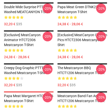
Double Wide Surprise PTTT2906
Papa Meat Green DTNK2306
-20%
-20%
Washed MEATCANYON T-Shirt
Meatcanyon T-Shirt
32,20 €
$35
24,38 € - 28,06 €
[Exclusive] MeatCanyon
[Exclusive] MeatCanyon Custom
-20%
-20%
Animator HTCT2306
Pics HTCT2306 Meatcanyon T-
Meatcanyon T-Shirt
Shirt
24,38 € - 28,06 €
24,38 € - 28,06 €
Creepy Dog Graphic PTTT1606
The Meatcanyon BBQ
-20%
-20%
Washed Meatcanyon T-Shirt
HTCT1206 Meatcanyon T-Shirt
32,20 €
$35
32,20 €
$35
Papa Meat Margaret HTCT1206
Meatcanyon Band Fan Art
-20%
-20%
Meatcanyon T-Shirt
HTCT1206 Meatcanyon T-Shirt