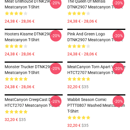
Meat Grillhou5e DTNK2907
The Queen Of Mensis
-20%
-20%
Meatcanyon T-Shirt
DTNK2907 Meatcanyon T-Shirt
24,38 € - 28,06 €
24,38 € - 28,06 €
Hooters Kissme DTNK2907
Pink And Green Logo
-20%
-20%
Meatcanyon T-Shirt
DTNK2907 Meatcanyon T-Shirt
24,38 € - 28,06 €
24,38 € - 28,06 €
Monster Trucker DTNK2907
MeatCanyon Torn Apart Vintage
-20%
-20%
Meatcanyon T-Shirt
HTCT2707 Meatcanyon T-Shirt
24,38 € - 28,06 €
32,20 €
$35
MeatCanyon CreepCast Design
Wabbit Season Comic
-20%
-20%
HTCT2707 Meatcanyon T-Shirt
PTTT0807 Washed Meatcanyon
T-Shirt
32,20 €
$35
32,20 €
$35