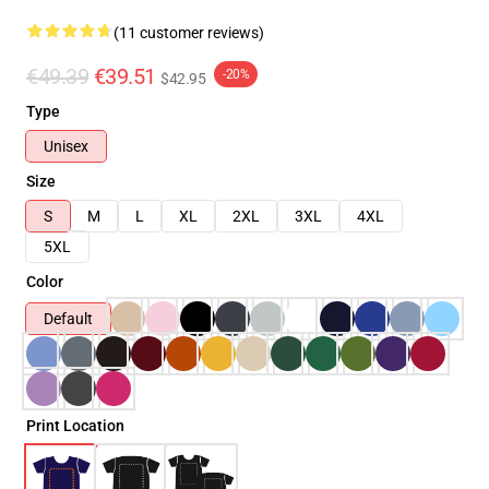
(11 customer reviews)
€49.39
€39.51
-20%
$42.95
Type
Unisex
Size
S
M
L
XL
2XL
3XL
4XL
5XL
Color
Default
Print Location