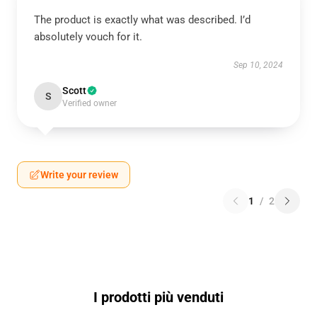
The product is exactly what was described. I’d
absolutely vouch for it.
Sep 10, 2024
Scott
S
Verified owner
Write your review
1
/
2
I prodotti più venduti