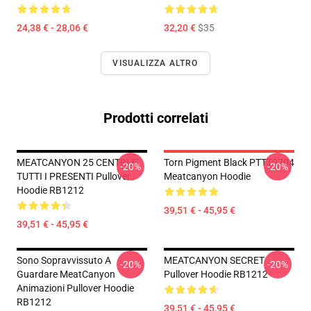
24,38 € - 28,06 €
32,20 €
$35
VISUALIZZA ALTRO
Prodotti correlati
MEATCANYON 25 CENTRI E'
Torn Pigment Black PTTT0704
-20%
-20%
TUTTI I PRESENTI Pullover
Meatcanyon Hoodie
Hoodie RB1212
39,51 € - 45,95 €
39,51 € - 45,95 €
Sono Sopravvissuto A
MEATCANYON SECRET
-20%
-20%
Guardare MeatCanyon
Pullover Hoodie RB1212
Animazioni Pullover Hoodie
RB1212
39,51 € - 45,95 €