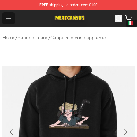
FREE
shipping on orders over $100
MeatCanyon Shop - Official MeatCanyon Merchandise St
Open menu
Home
/
Panno di cane
/
Cappuccio con cappuccio