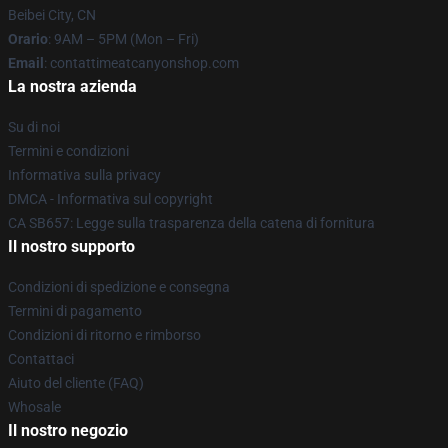
Beibei City, CN
Orario
: 9AM – 5PM (Mon – Fri)
Email
: contattimeatcanyonshop.com
La nostra azienda
Su di noi
Termini e condizioni
Informativa sulla privacy
DMCA - Informativa sul copyright
CA SB657: Legge sulla trasparenza della catena di fornitura
Il nostro supporto
Condizioni di spedizione e consegna
Termini di pagamento
Condizioni di ritorno e rimborso
Contattaci
Aiuto del cliente (FAQ)
Whosale
Il nostro negozio