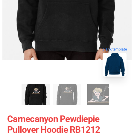
blank template
Carnecanyon Pewdiepie
Pullover Hoodie RB1212