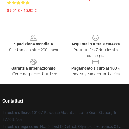
39,51 € - 45,95 €
Footer
Spedizione mondiale
Acquista in tutta sicurezza
Spediamo in oltre 200 paesi
Protetto 24/7 dai clic alla
consegna
Garanzia internazionale
Pagamento sicuro al 100%
Offerto nel paese di utilizzo
PayPal / MasterCard / Visa
Contattaci
Il nostro ufficio
: 10107 Paradise Mountain Lane Bean Station, Tn
37708, Noi
Il nostro magazzino
: No. 5, East D District, Olympic Electronics City,