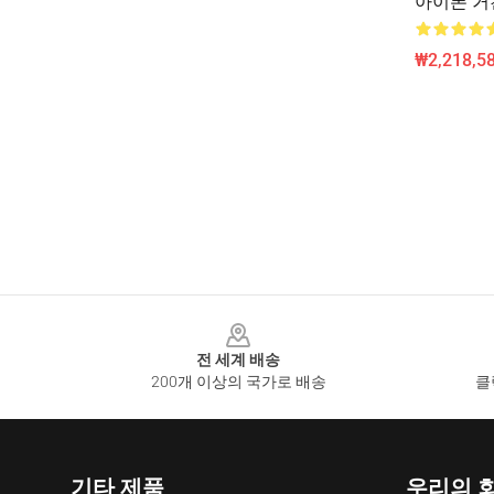
아이폰 거친
₩2,218,58
Footer
전 세계 배송
200개 이상의 국가로 배송
클
기타 제품
우리의 