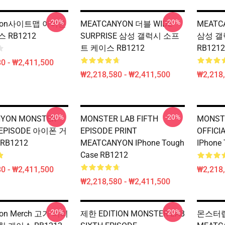
-20%
-20%
nyon사이트맵 아이폰
MEATCANYON 더블 WIDE
MEAT
 RB1212
SURPRISE 삼성 갤럭시 소프
삼성 갤
트 케이스 RB1212
RB1212
0 - ₩2,411,500
₩2,218,580 - ₩2,411,500
₩2,218,
-20%
-20%
YON MONSTER
MONSTER LAB FIFTH
MONST
EPISODE 아이폰 거
EPISODE PRINT
OFFICI
RB1212
MEATCANYON IPhone Tough
IPhone
Case RB1212
0 - ₩2,411,500
₩2,218,
₩2,218,580 - ₩2,411,500
-20%
-20%
yon Merch 고기 머리
제한 EDITION MONSTER LAB
몬스터랩 