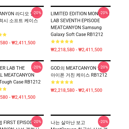
-20%
-20%
CANYON 라디오 얼굴
LIMITED EDITION MONSTER
럭시 소프트 케이스
LAB SEVENTH EPISODE
MEATCANYON Samsung
Galaxy Soft Case RB1212
580 - ₩2,411,500
₩2,218,580 - ₩2,411,500
-20%
-20%
ER LAB THE
GOD의 MEATCANYON 얼굴
AL MEATCANYON
아이폰 거친 케이스 RB1212
 Tough Case RB1212
₩2,218,580 - ₩2,411,500
580 - ₩2,411,500
-20%
-20%
FIRST EPISODE
나는 살아난 보고