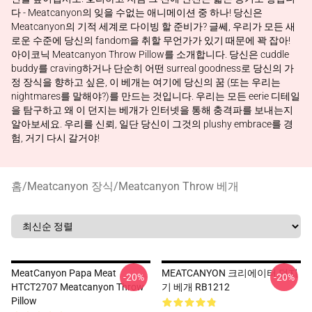
다 - Meatcanyon의 잊을 수없는 애니메이션 중 하나! 당신은
Meatcanyon의 기적 세계로 다이빙 할 준비가? 글쎄, 우리가 모든 새
로운 수준에 당신의 fandom을 취할 무언가가 있기 때문에 꽉 잡아!
아이코닉 Meatcanyon Throw Pillow를 소개합니다. 당신은 cuddle
buddy를 craving하거나 단순히 어떤 surreal goodness로 당신의 가
정 장식을 향하고 싶은, 이 베개는 여기에 당신의 꿈 (또는 우리는
nightmares를 말해야?)를 만드는 것입니다. 우리는 모든 eerie 디테일
을 탐구하고 왜 이 던지는 베개가 인터넷을 통해 충격파를 보내는지
알아보세요. 우리를 신뢰, 일단 당신이 그것의 plushy embrace를 경
험, 거기 다시 갈거야!
홈
/
Meatcanyon 장식
/
Meatcanyon Throw 베개
MeatCanyon Papa Meat
MEATCANYON 크리에이터 던지
-20%
-20%
HTCT2707 Meatcanyon Throw
기 베개 RB1212
Pillow