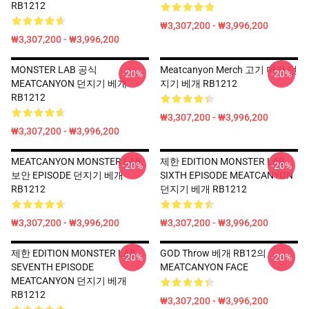
RB1212
₩3,307,200 - ₩3,996,200
₩3,307,200 - ₩3,996,200
MONSTER LAB 공식
Meatcanyon Merch 고기 머리 던
-20%
-20%
MEATCANYON 던지기 베개
지기 베개 RB1212
RB1212
₩3,307,200 - ₩3,996,200
₩3,307,200 - ₩3,996,200
MEATCANYON MONSTER LAB
제한 EDITION MONSTER LAB
-20%
-20%
보안 EPISODE 던지기 베개
SIXTH EPISODE MEATCANYON
RB1212
던지기 베개 RB1212
₩3,307,200 - ₩3,996,200
₩3,307,200 - ₩3,996,200
제한 EDITION MONSTER LAB
GOD Throw 베개 RB12의
-20%
-20%
SEVENTH EPISODE
MEATCANYON FACE
MEATCANYON 던지기 베개
RB1212
₩3,307,200 - ₩3,996,200