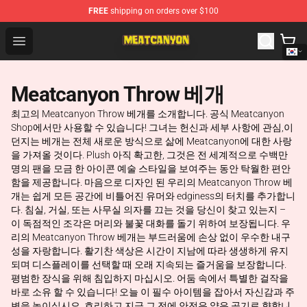
FREE
shipping on orders over $100
MeatCanyon Shop - Official MeatCanyon Merchandise St
Open menu
Meatcanyon Throw 베개
최고의 Meatcanyon Throw 베개를 소개합니다. 공식 Meatcanyon
Shop에서만 사용할 수 있습니다! 그녀는 헌신과 세부 사항에 관심,이
던지는 베개는 전체 새로운 방식으로 삶에 Meatcanyon에 대한 사랑
을 가져올 것이다. Plush 아직 확고한, 그것은 전 세계적으로 수백만
명의 팬을 모금 한 아이콘 예술 스타일을 보여주는 동안 탁월한 편안
함을 제공합니다. 마음으로 디자인 된 우리의 Meatcanyon Throw 베
개는 쉽게 모든 공간에 비틀어진 유머와 edginess의 터치를 추가합니
다. 침실, 거실, 또는 사무실 의자를 끄는 것을 당신이 찾고 있는지 –
이 독점적인 조각은 머리와 불꽃 대화를 돌기 위하여 보장됩니다. 우
리의 Meatcanyon Throw 베개는 부드러움에 손상 없이 우수한 내구
성을 자랑합니다. 활기찬 색상은 시간이 지남에 따라 생생하게 유지
되며 디스플레이를 선택할 때 오래 지속되는 즐거움을 보장합니다.
평범한 장식을 위해 침입하지 마십시오. 어둠 속에서 특별한 걸작을
바로 소유 할 수 있습니다! 오늘 이 필수 아이템을 잡아서 자신감과 주
변을 높이십시오. 호리하고 지금 그 전에 안전은 얇은 공기로 향합니