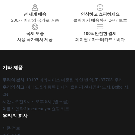
Footer
전 세계 배송
안심하고 쇼핑하세요
200개 이상의 국가로 배송
클릭에서 배송까지 24/7 보호
국제 보증
100% 안전한 결제
사용 국가에서 제공
페이팔 / 마스터카드 / 비자
기타 제품
우리의 본사
: 10107 파라다이스 마운틴 레인 빈 역, Tn 37708, 우리
우리의 창고
: 아니오 5의 동쪽 D 지역, 올림픽 전자공학 도시, Beibei 시,
CN
시간 :
: 오전 9시 ~ 오후 5시 (월 ~ 금)
이름 *
: 연락처meatcanyon쇼핑 카트
우리의 회사
제품 정보