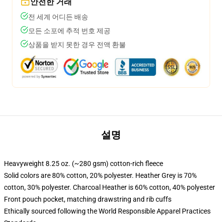
안전한 거래
전 세계 어디든 배송
모든 소포에 추적 번호 제공
상품을 받지 못한 경우 전액 환불
설명
Heavyweight 8.25 oz. (~280 gsm) cotton-rich fleece
Solid colors are 80% cotton, 20% polyester. Heather Grey is 70%
cotton, 30% polyester. Charcoal Heather is 60% cotton, 40% polyester
Front pouch pocket, matching drawstring and rib cuffs
Ethically sourced following the World Responsible Apparel Practices