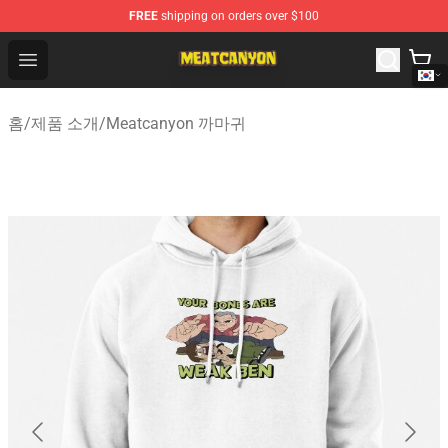
FREE
shipping on orders over $100
MeatCanyon Shop - Official MeatCanyon Merchandise St
Open menu
홈
/
제품 소개
/
Meatcanyon 까마귀