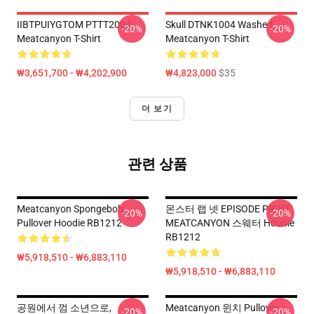
IIBTPUIYGTOM PTTT2004
Skull DTNK1004 Washed
-20%
-20%
Meatcanyon T-Shirt
Meatcanyon T-Shirt
₩3,651,700 - ₩4,202,900
₩4,823,000
$35
더 보기
관련 상품
Meatcanyon Spongebob
몬스터 랩 넷 EPISODE PRINT
-20%
-20%
Pullover Hoodie RB1212
MEATCANYON 스웨터 Hoodie
RB1212
₩5,918,510 - ₩6,883,110
₩5,918,510 - ₩6,883,110
공원에서 껌 소년으로,
Meatcanyon 윈치 Pullover
-20%
-20%