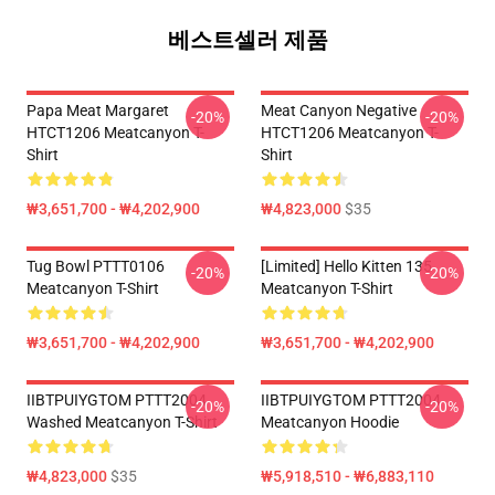
베스트셀러 제품
Papa Meat Margaret
Meat Canyon Negative
-20%
-20%
HTCT1206 Meatcanyon T-
HTCT1206 Meatcanyon T-
Shirt
Shirt
₩3,651,700 - ₩4,202,900
₩4,823,000
$35
Tug Bowl PTTT0106
[Limited] Hello Kitten 135
-20%
-20%
Meatcanyon T-Shirt
Meatcanyon T-Shirt
₩3,651,700 - ₩4,202,900
₩3,651,700 - ₩4,202,900
IIBTPUIYGTOM PTTT2004
IIBTPUIYGTOM PTTT2004
-20%
-20%
Washed Meatcanyon T-Shirt
Meatcanyon Hoodie
₩4,823,000
$35
₩5,918,510 - ₩6,883,110