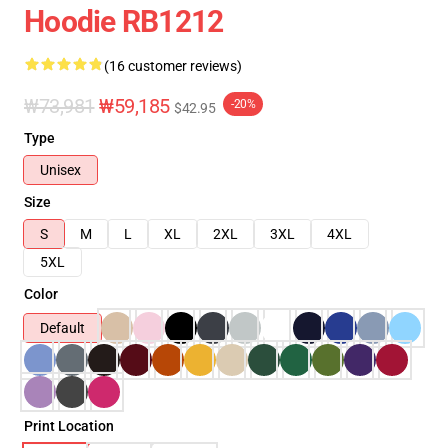
Hoodie RB1212
(16 customer reviews)
₩73,981
₩59,185
-20%
$42.95
Type
Unisex
Size
S
M
L
XL
2XL
3XL
4XL
5XL
Color
Default
Print Location