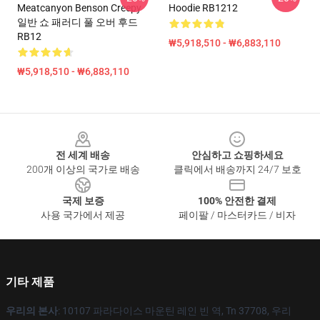
Meatcanyon Benson Creepy
Hoodie RB1212
일반 쇼 패러디 풀 오버 후드
RB12
₩5,918,510 - ₩6,883,110
₩5,918,510 - ₩6,883,110
Footer
전 세계 배송
안심하고 쇼핑하세요
200개 이상의 국가로 배송
클릭에서 배송까지 24/7 보호
국제 보증
100% 안전한 결제
사용 국가에서 제공
페이팔 / 마스터카드 / 비자
기타 제품
우리의 본사
: 10107 파라다이스 마운틴 레인 빈 역, Tn 37708, 우리