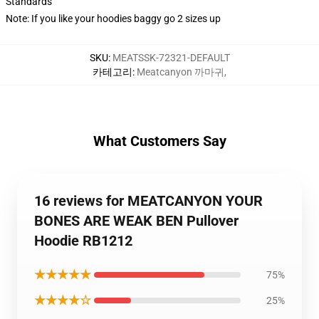
Standards
Note: If you like your hoodies baggy go 2 sizes up
SKU
:
MEATSSK-72321-DEFAULT
카테고리
:
Meatcanyon 까마귀
,
What Customers Say
16 reviews for MEATCANYON YOUR
BONES ARE WEAK BEN Pullover
Hoodie RB1212
★★★★★
75%
★★★★☆
25%