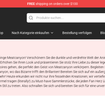
FREE
shipping on orders over $100
Store
op
Nach Kategorie einkaufen
Bestellung verfolgen
Bl
e Dinge Meatcanyon! Verschönern Sie die dunkle und verdrehte Welt der A
Erhöhen Sie Ihren Look und präsentieren Sie stolz Ihre Liebe zu dieser le
ires gehen, die perfekt den Geist von Meatcanyon verkörpern. Begleiten
yon, wo das Bizarre trifft den Brillanten! Bereiten Sie sich auf ein auße
ehr! Heute erkunden wir nicht nur ihre fesselnden Kreationen; wir vertief
rmel tragen (literally!) zu Must-have Sammlerstücke, die jeden Fan Herz üb
til zu treten. Also schnallen Sie sich und bereiten Sie sich für eine unve