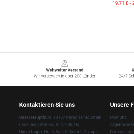
19,71 £ - 
Footer
Weltweiter Versand
K
Wir versenden in über 200 Länder
24/7 Sch
Kontaktieren Sie uns
Unsere F
Unser Hauptbüro
: 10107 Paradise Mountain
Über uns
Lane Bean Station, Tn 37708, Us
Allgemeine 
Unser Lager
: No. 5, East D District, Olympic
Datenschutzr