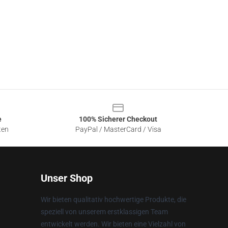
e
100% Sicherer Checkout
ten
PayPal / MasterCard / Visa
Unser Shop
Wir bieten qualitativ hochwertige Produkte, die
speziell von unserem erstklassigen Team
entwickelt werden. Wir bieten eine Vielzahl von