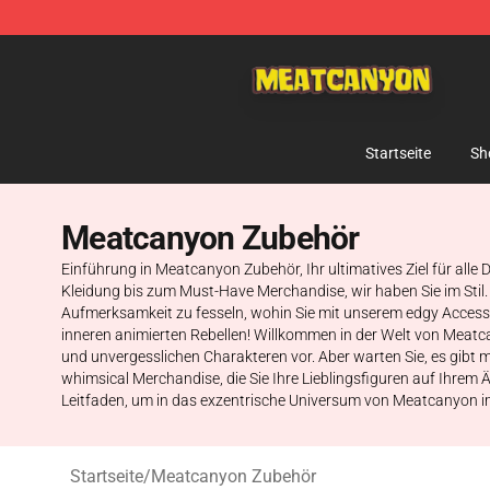
MeatCanyon Shop - Official MeatCanyon Merchandise 
Startseite
Sh
Meatcanyon Zubehör
Einführung in Meatcanyon Zubehör, Ihr ultimatives Ziel für all
Kleidung bis zum Must-Have Merchandise, wir haben Sie im Stil. 
Aufmerksamkeit zu fesseln, wohin Sie mit unserem edgy Accesso
inneren animierten Rebellen! Willkommen in der Welt von Meatcan
und unvergesslichen Charakteren vor. Aber warten Sie, es gibt m
whimsical Merchandise, die Sie Ihre Lieblingsfiguren auf Ihrem Ä
Leitfaden, um in das exzentrische Universum von Meatcanyon im S
Startseite
/
Meatcanyon Zubehör