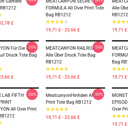
-20%
-20%
n Garfield
MEATCANYON SECRET
MEATC
 RB1212
FORMULA All Over Print Tote
Alle Üb
Bag RB1212
RB1212
32,78 £
19,71 £ - 23,66 £
19,71 £ 
-20%
-20%
ON Für Die SUN
MEATCANYON RAILROAD
MEATC
uf Druck Tote Bag
Alle Über Druck Tote Bag
FORMULA
RB1212
Bag RB
23,66 £
19,71 £ - 23,66 £
19,71 £ 
-20%
-20%
 LAB FIFTH
MeatcanyonHinhden All Over
MONSTE
PRINT
Print Tote Bag RB1212
EPISOD
N All Over Print
Over Pr
 RB1212
19,71 £ - 23,66 £
19,71 £ 