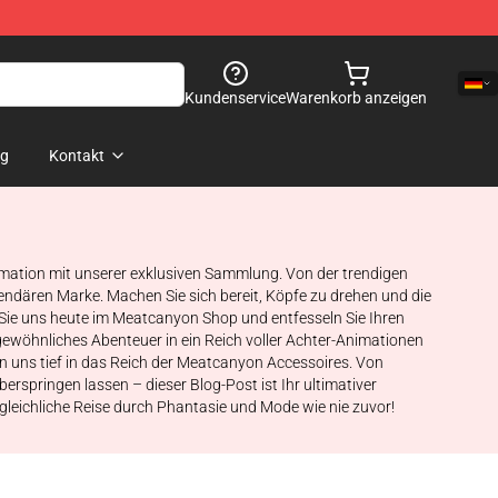
Kundenservice
Warenkorb anzeigen
og
Kontakt
nimation mit unserer exklusiven Sammlung. Von der trendigen
gendären Marke. Machen Sie sich bereit, Köpfe zu drehen und die
 Sie uns heute im Meatcanyon Shop und entfesseln Sie Ihren
rgewöhnliches Abenteuer in ein Reich voller Achter-Animationen
en uns tief in das Reich der Meatcanyon Accessoires. Von
erspringen lassen – dieser Blog-Post ist Ihr ultimativer
rgleichliche Reise durch Phantasie und Mode wie nie zuvor!