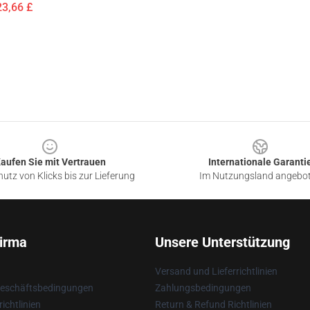
23,66 £
aufen Sie mit Vertrauen
Internationale Garanti
utz von Klicks bis zur Lieferung
Im Nutzungsland angebo
irma
Unsere Unterstützung
Versand und Lieferrichtlinien
Geschäftsbedingungen
Zahlungsbedingungen
ichtlinien
Return & Refund Richtlinien