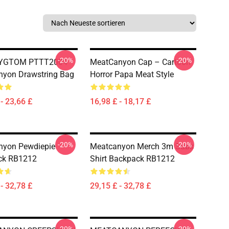
-20%
-20%
IYGTOM PTTT2004
MeatCanyon Cap – Cartoon
nyon Drawstring Bag
Horror Papa Meat Style
- 23,66 £
16,98 £ - 18,17 £
-20%
-20%
nyon Pewdiepie
Meatcanyon Merch 3m Subs
ck RB1212
Shirt Backpack RB1212
- 32,78 £
29,15 £ - 32,78 £