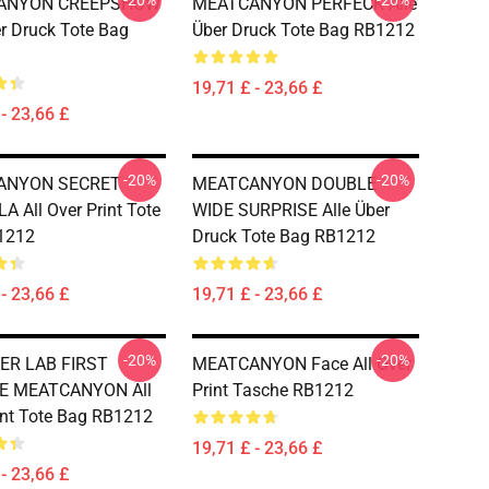
-20%
-20%
ANYON CREEPSHOW
MEATCANYON PERFECK Alle
er Druck Tote Bag
Über Druck Tote Bag RB1212
19,71 £ - 23,66 £
- 23,66 £
-20%
-20%
ANYON SECRET
MEATCANYON DOUBLE
 All Over Print Tote
WIDE SURPRISE Alle Über
1212
Druck Tote Bag RB1212
- 23,66 £
19,71 £ - 23,66 £
-20%
-20%
R LAB FIRST
MEATCANYON Face All Over
E MEATCANYON All
Print Tasche RB1212
int Tote Bag RB1212
19,71 £ - 23,66 £
- 23,66 £