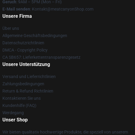
Geruch
: 9AM – 5PM (Mon – Fri)
E-Mail senden
: Kontakt@meatcanyonShop.com
Unsere Firma
Über uns
Allgemeine Geschäftsbedingungen
Datenschutzrichtlinien
DMCA - Copyright Policy
CA SB657: Lieferkettentransparenzgesetz
Unsere Unterstützung
Versand und Lieferrichtlinien
Zahlungsbedingungen
Return & Refund Richtlinien
Kontaktieren Sie uns
Kundenhilfe (FAQ)
Werdegang
Unser Shop
Wir bieten qualitativ hochwertige Produkte, die speziell von unserem