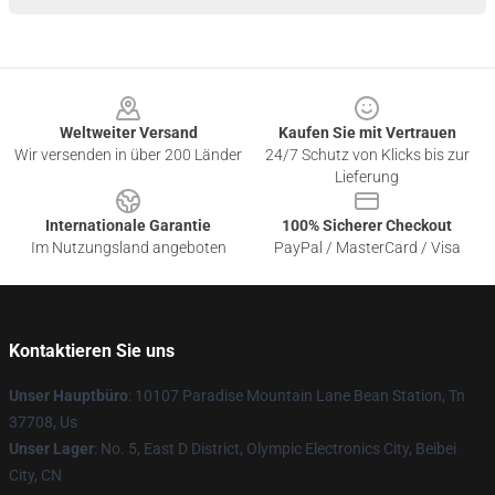
Footer
Weltweiter Versand
Kaufen Sie mit Vertrauen
Wir versenden in über 200 Länder
24/7 Schutz von Klicks bis zur
Lieferung
Internationale Garantie
100% Sicherer Checkout
Im Nutzungsland angeboten
PayPal / MasterCard / Visa
Kontaktieren Sie uns
Unser Hauptbüro
: 10107 Paradise Mountain Lane Bean Station, Tn
37708, Us
Unser Lager
: No. 5, East D District, Olympic Electronics City, Beibei
City, CN