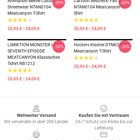
Animation Meme Culture
Cartoon Aesthetic Fan Shirt
-20%
-20%
Streetwear NTAN0104
NTAN0104 Meatcanyon T-
Meatcanyon T-Shirt
Shirt
20,93 £ - 24,09 £
20,93 £ - 24,09 £
LIMIKTION MONSTER LAB
Hooters Kissme DTNK2907
-20%
-20%
SEVENTH EPISODE
Meatcanyon T-Shirt
MEATCANYON Klassisches
Tshirt RB1212
20,93 £ - 24,09 £
20,93 £ - 24,09 £
Footer
Weltweiter Versand
Kaufen Sie mit Vertrauen
Wir versenden in über 200 Länder
24/7 Schutz von Klicks bis zur
Lieferung