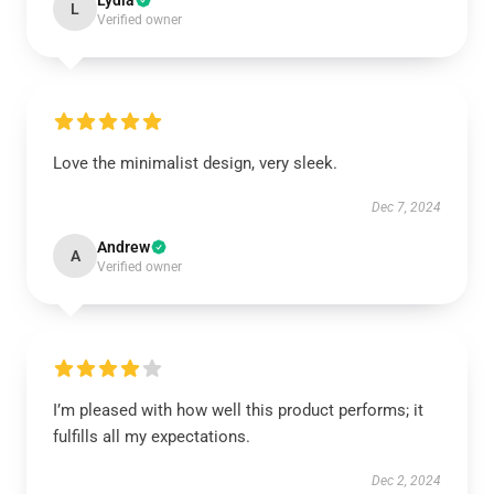
Lydia
L
Verified owner
Love the minimalist design, very sleek.
Dec 7, 2024
Andrew
A
Verified owner
I’m pleased with how well this product performs; it
fulfills all my expectations.
Dec 2, 2024