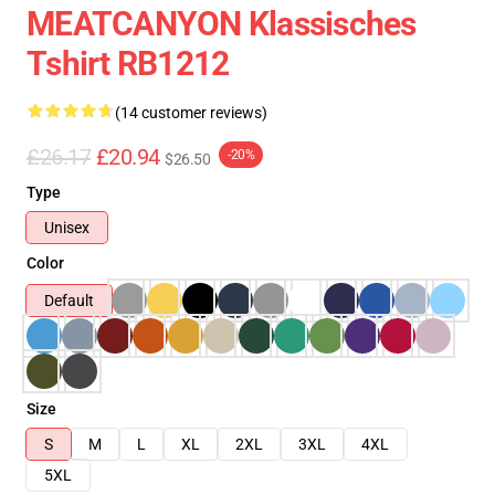
MEATCANYON Klassisches
Tshirt RB1212
(14 customer reviews)
£26.17
£20.94
-20%
$26.50
Type
Unisex
Color
Default
Size
S
M
L
XL
2XL
3XL
4XL
5XL