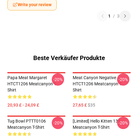
Write your review
1
/
3
Beste Verkäufer Produkte
Papa Meat Margaret
Meat Canyon Negative
-20%
-20%
HTCT1206 Meatcanyon T-
HTCT1206 Meatcanyon T-
Shirt
Shirt
20,93 £ - 24,09 £
27,65 £
$35
Tug Bowl PTTT0106
[Limited] Hello Kitten 135
-20%
-20%
Meatcanyon T-Shirt
Meatcanyon T-Shirt