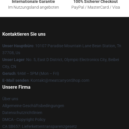
Internationale Garantie
100% Sicherer Checkout
Im Nutzungsland angeboten
PayPal / MasterCard / Visa
Kontaktieren Sie uns
Unser Hauptbüro
: 10107 Paradise Mountain Lane Bean Station, Tn
37708, Us
Unser Lager
: No. 5, East D District, Olympic Electronics City, Beibei
City, CN
Geruch
: 9AM – 5PM (Mon – Fri)
E-Mail senden
: Kontakt@meatcanyonShop.com
Unsere Firma
Über uns
Allgemeine Geschäftsbedingungen
Datenschutzrichtlinien
DMCA - Copyright Policy
CA SB657: Lieferkettentransparenzgesetz