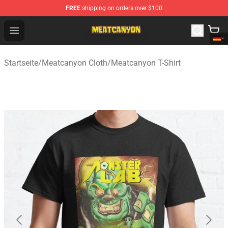
FREE
shipping on orders over $100
MeatCanyon Shop - Official MeatCanyon Merchandise St
Open menu
Startseite
/
Meatcanyon Cloth
/
Meatcanyon T-Shirt