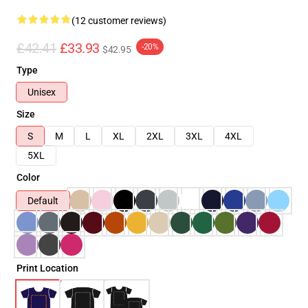
(12 customer reviews)
£42.41
£33.93
-20%
$42.95
Type
Unisex
Size
S
M
L
XL
2XL
3XL
4XL
5XL
Color
Default
Print Location