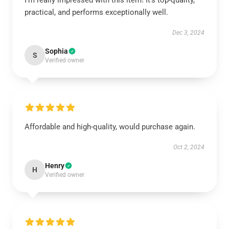
I’m really impressed with this item! It’s top-quality,
practical, and performs exceptionally well.
Dec 3, 2024
Sophia
S
Verified owner
Affordable and high-quality, would purchase again.
Oct 2, 2024
Henry
H
Verified owner