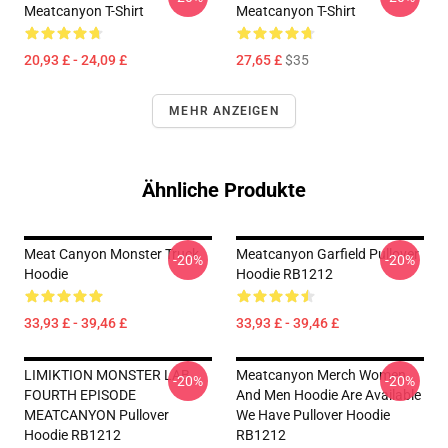
Meatcanyon T-Shirt
Meatcanyon T-Shirt
20,93 £ - 24,09 £
27,65 £
$35
MEHR ANZEIGEN
Ähnliche Produkte
Meat Canyon Monster Truck
Meatcanyon Garfield Pullover
-20%
-20%
Hoodie
Hoodie RB1212
33,93 £ - 39,46 £
33,93 £ - 39,46 £
LIMIKTION MONSTER LAB
Meatcanyon Merch Women
-20%
-20%
FOURTH EPISODE
And Men Hoodie Are Available
MEATCANYON Pullover
We Have Pullover Hoodie
Hoodie RB1212
RB1212