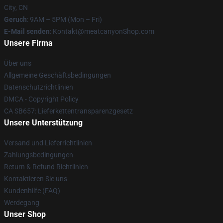
City, CN
Geruch
: 9AM – 5PM (Mon – Fri)
E-Mail senden
: Kontakt@meatcanyonShop.com
Unsere Firma
Über uns
Allgemeine Geschäftsbedingungen
Datenschutzrichtlinien
DMCA - Copyright Policy
CA SB657: Lieferkettentransparenzgesetz
Unsere Unterstützung
Versand und Lieferrichtlinien
Zahlungsbedingungen
Return & Refund Richtlinien
Kontaktieren Sie uns
Kundenhilfe (FAQ)
Werdegang
Unser Shop