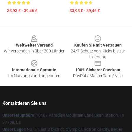
33,93 £ - 39,46 £
33,93 £ - 39,46 £
Footer
Weltweiter Versand
Kaufen Sie mit Vertrauen
Wir versenden in über 200 Länder
24/7 Schutz von Klicks bis zur
Lieferung
Internationale Garantie
100% Sicherer Checkout
Im Nutzungsland angeboten
PayPal / MasterCard / Visa
Kontaktieren Sie uns
Unser Hauptbüro
: 10107 Paradise Mountain Lane Bean Station, Tn
37708, Us
Unser Lager
: No. 5, East D District, Olympic Electronics City, Beibei