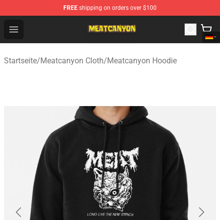
FREE
shipping on orders over $100
MeatCanyon Shop - Official MeatCanyon Merchandise St
Open menu
Startseite
/
Meatcanyon Cloth
/
Meatcanyon Hoodie