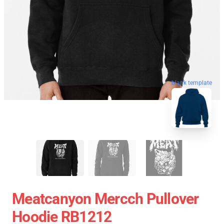
blank template
Meatcanyon Mercch Pullover
Hoodie RB1212