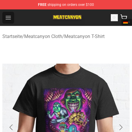
FREE
shipping on orders over $100
MeatCanyon Shop - Official MeatCanyon Merchandise St
Open menu
Startseite
/
Meatcanyon Cloth
/
Meatcanyon T-Shirt