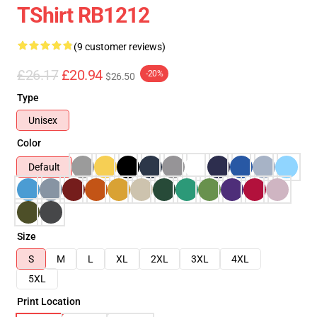
TShirt RB1212
(9 customer reviews)
£26.17
£20.94
-20%
$26.50
Type
Unisex
Color
Default
Size
S
M
L
XL
2XL
3XL
4XL
5XL
Print Location