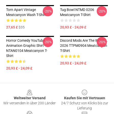
Torn Apart Vintage
Tug Bowl NTMD 0206
-20%
-20%
Meatcanyon Wash T-Shirt
Meatcanyon T-Shirt
27,65 £
$35
20,93 £ - 24,09 £
Horror Comedy YouTube
Discord Mods Are The Worst...
-20%
-20%
Animation Graphic Shirt
2026 TTPM0904 Meatcanyon
NTAN0104 Meatcanyon T-
T-Shirt
Shirt
20,93 £ - 24,09 £
20,93 £ - 24,09 £
Footer
Weltweiter Versand
Kaufen Sie mit Vertrauen
Wir versenden in über 200 Länder
24/7 Schutz von Klicks bis zur
Lieferung