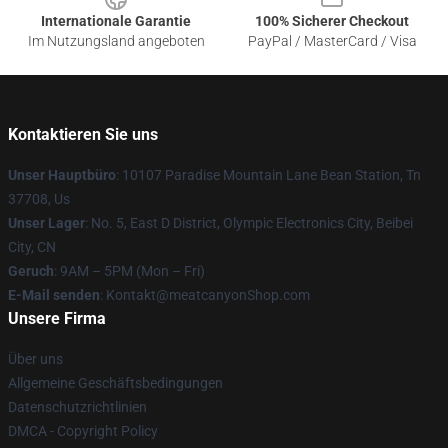
Internationale Garantie
100% Sicherer Checkout
Im Nutzungsland angeboten
PayPal / MasterCard / Visa
Kontaktieren Sie uns
Unser Hauptbüro
: 10107 Paradise Mountain Lane Bean Station, Tn
37708, Us
Unser Lager
: No. 5, East D District, Olympic Electronics City, Beibei
City, CN
Geruch
: 9AM – 5PM (Mon – Fri)
E-Mail senden
: Kontakt@meatcanyonShop.com
Unsere Firma
Über uns
Allgemeine Geschäftsbedingungen
Datenschutzrichtlinien
DMCA - Copyright Policy