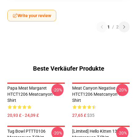
Write your review
1
/
2
Beste Verkäufer Produkte
Papa Meat Margaret
Meat Canyon Negative
-20%
-20%
HTCT1206 Meatcanyon T-
HTCT1206 Meatcanyon T-
Shirt
Shirt
20,93 £ - 24,09 £
27,65 £
$35
Tug Bowl PTTT0106
[Limited] Hello Kitten 135
-20%
-20%