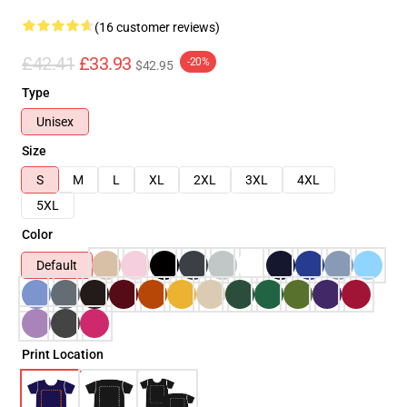
(16 customer reviews)
£42.41
£33.93
-20%
$42.95
Type
Unisex
Size
S
M
L
XL
2XL
3XL
4XL
5XL
Color
Default
Print Location