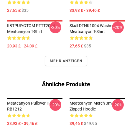
27,65 £
$35
33,93 £ - 39,46 £
IIBTPUIYGTOM PTTT2004
Skull DTNK1004 Washed
-20%
-20%
Meatcanyon T-Shirt
Meatcanyon T-Shirt
20,93 £ - 24,09 £
27,65 £
$35
MEHR ANZEIGEN
Ähnliche Produkte
Meatcanyon Pullover Hoodie
Meatcanyon Merch 3m Subs
-20%
-20%
RB1212
Zipped Hoodie
33,93 £ - 39,46 £
39,46 £
$49.95