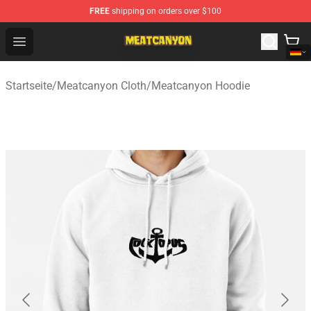
FREE
shipping on orders over $100
MeatCanyon Shop - Official MeatCanyon Merchandise St
Open menu
Startseite
/
Meatcanyon Cloth
/
Meatcanyon Hoodie