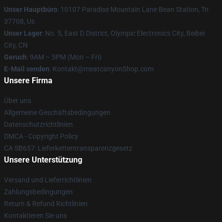
Unser Hauptbüro
: 10107 Paradise Mountain Lane Bean Station, Tn
37708, Us
Unser Lager
: No. 5, East D District, Olympic Electronics City, Beibei
City, CN
Geruch
: 9AM – 5PM (Mon – Fri)
E-Mail senden
: Kontakt@meatcanyonShop.com
Unsere Firma
Über uns
Allgemeine Geschäftsbedingungen
Datenschutzrichtlinien
DMCA - Copyright Policy
CA SB657: Lieferkettentransparenzgesetz
Unsere Unterstützung
Versand und Lieferrichtlinien
Zahlungsbedingungen
Return & Refund Richtlinien
Kontaktieren Sie uns