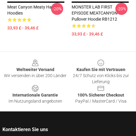
Meat Canyon Meaty Hardy
MONSTER LAB FIRST
-20%
-20%
Hoodies
EPISODE MEATCANYON
Pullover Hoodie RB1212
33,93 £ - 39,46 £
33,93 £ - 39,46 £
Footer
Weltweiter Versand
Kaufen Sie mit Vertrauen
Wir versenden in über 200 Länder
24/7 Schutz von Klicks bis zur
Lieferung
Internationale Garantie
100% Sicherer Checkout
Im Nutzungsland angeboten
PayPal / MasterCard / Visa
Kontaktieren Sie uns