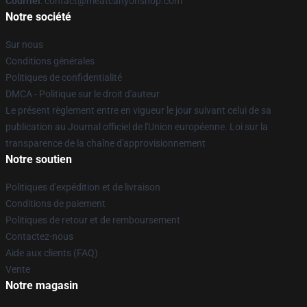
Courriel
: contact@meatcanyonshop.com
Notre société
Sur nous
Conditions générales
Politiques de confidentialité
DMCA - Politique sur le droit d'auteur
Le présent règlement entre en vigueur le jour suivant celui de sa
publication au Journal officiel de l'Union européenne. Loi sur la
transparence de la chaîne d'approvisionnement
Notre soutien
Politiques d'expédition et de livraison
Conditions de paiement
Politiques de retour et de remboursement
Contactez-nous
Aide aux clients (FAQ)
Vente
Notre magasin