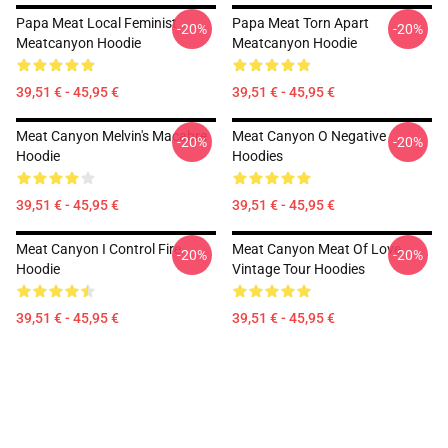
Papa Meat Local Feminist
Papa Meat Torn Apart
-20%
-20%
Meatcanyon Hoodie
Meatcanyon Hoodie
39,51 € - 45,95 €
39,51 € - 45,95 €
Meat Canyon Melvin's Macabre
Meat Canyon O Negative
-20%
-20%
Hoodie
Hoodies
39,51 € - 45,95 €
39,51 € - 45,95 €
Meat Canyon I Control Fire
Meat Canyon Meat Of Love
-20%
-20%
Hoodie
Vintage Tour Hoodies
39,51 € - 45,95 €
39,51 € - 45,95 €