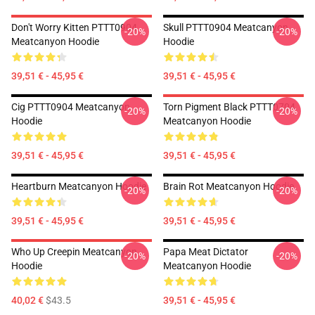
Don't Worry Kitten PTTT0904
Skull PTTT0904 Meatcanyon
-20%
-20%
Meatcanyon Hoodie
Hoodie
39,51 € - 45,95 €
39,51 € - 45,95 €
Cig PTTT0904 Meatcanyon
Torn Pigment Black PTTT0704
-20%
-20%
Hoodie
Meatcanyon Hoodie
39,51 € - 45,95 €
39,51 € - 45,95 €
Heartburn Meatcanyon Hoodie
Brain Rot Meatcanyon Hoodie
-20%
-20%
39,51 € - 45,95 €
39,51 € - 45,95 €
Who Up Creepin Meatcanyon
Papa Meat Dictator
-20%
-20%
Hoodie
Meatcanyon Hoodie
40,02 €
$43.5
39,51 € - 45,95 €