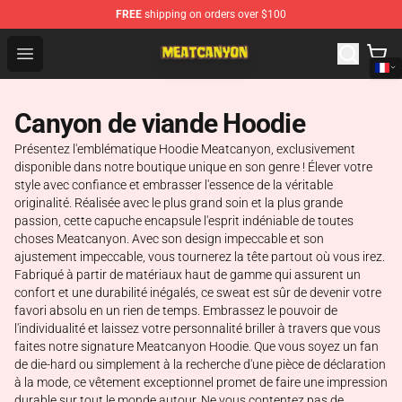
FREE
shipping on orders over $100
MeatCanyon Shop - Official MeatCanyon Merchandise St
Open menu
Canyon de viande Hoodie
Présentez l'emblématique Hoodie Meatcanyon, exclusivement
disponible dans notre boutique unique en son genre ! Élever votre
style avec confiance et embrasser l'essence de la véritable
originalité. Réalisée avec le plus grand soin et la plus grande
passion, cette capuche encapsule l'esprit indéniable de toutes
choses Meatcanyon. Avec son design impeccable et son
ajustement impeccable, vous tournerez la tête partout où vous irez.
Fabriqué à partir de matériaux haut de gamme qui assurent un
confort et une durabilité inégalés, ce sweat est sûr de devenir votre
favori absolu en un rien de temps. Embrassez le pouvoir de
l'individualité et laissez votre personnalité briller à travers que vous
faites notre signature Meatcanyon Hoodie. Que vous soyez un fan
de die-hard ou simplement à la recherche d'une pièce de déclaration
à la mode, ce vêtement exceptionnel promet de faire une impression
durable sur tout le monde autour. Ne vous contentez pas de