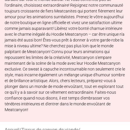
l'ordinaire, choisissez extraordinaire! Rejoignez notre communauté
toujours croissante de fiers Meatcanites qui portent fièrement leur
amour pour les animations surréalistes. Prenez le vôtre aujourd'hui
de notre boutique en ligne officielle et vivez une satisfaction ultime
comme jamais auparavant! Libérez votre bonté charnue intérieure
avec le charme inégalé du Hoodie Meatcanyon – car être unique n'a
jamais été aussi bon! Êtes-vous prêt à donner à votre garde-robe la
mise à niveau ultime? Ne cherchez pas plus loin que le monde
palpitant de Meatcanyon! Connu pour leurs animations qui
repoussent les limites de la créativité, Meatcanyon s'empare
maintenant de la scène de la mode avec leur Hoodie Meatcanyon
exclusive. Ce sweat à capuche incontournable non seulement crie le
style, mais incarne également un mélange unique d'humour sombre
et de brillance artistique. Alors, chers lecteurs, préparez-vous à
plonger dans un monde de mode envoûtant, tout en explorant tout
ce qu'il y a à savoir sur ce vêtement extraordinaire. Faites-nous
confiance quand nous disons, il est temps d'embrasser vos
ténèbres intérieures et d'entrer dans le monde envoûtant de
Meatcanyon!
Accueil
/
Tissus de canyon de viande
/