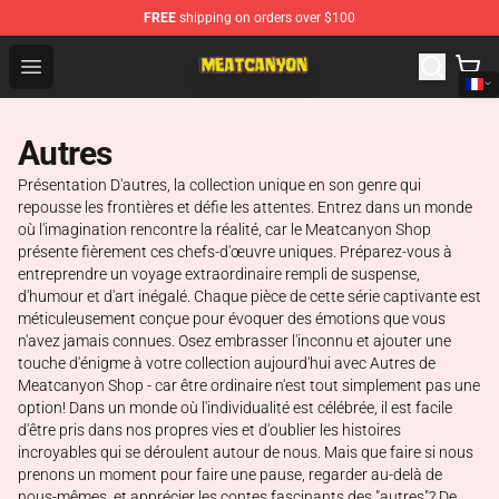
FREE
shipping on orders over $100
MeatCanyon Shop - Official MeatCanyon Merchandise St
Open menu
Autres
Présentation D'autres, la collection unique en son genre qui
repousse les frontières et défie les attentes. Entrez dans un monde
où l'imagination rencontre la réalité, car le Meatcanyon Shop
présente fièrement ces chefs-d'œuvre uniques. Préparez-vous à
entreprendre un voyage extraordinaire rempli de suspense,
d'humour et d'art inégalé. Chaque pièce de cette série captivante est
méticuleusement conçue pour évoquer des émotions que vous
n'avez jamais connues. Osez embrasser l'inconnu et ajouter une
touche d'énigme à votre collection aujourd'hui avec Autres de
Meatcanyon Shop - car être ordinaire n'est tout simplement pas une
option! Dans un monde où l'individualité est célébrée, il est facile
d'être pris dans nos propres vies et d'oublier les histoires
incroyables qui se déroulent autour de nous. Mais que faire si nous
prenons un moment pour faire une pause, regarder au-delà de
nous-mêmes, et apprécier les contes fascinants des "autres"? De