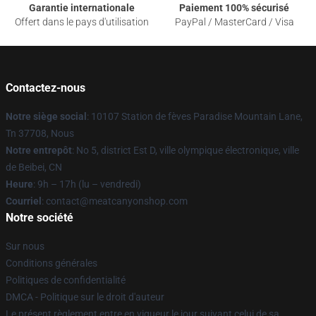
Garantie internationale
Paiement 100% sécurisé
Offert dans le pays d'utilisation
PayPal / MasterCard / Visa
Contactez-nous
Notre siège social
: 10107 Station de fèves Paradise Mountain Lane,
Tn 37708, Nous
Notre entrepôt
: No 5, district Est D, ville olympique électronique, ville
de Beibei, CN
Heure
: 9h – 17h (lu – vendredi)
Courriel
: contact@meatcanyonshop.com
Notre société
Sur nous
Conditions générales
Politiques de confidentialité
DMCA - Politique sur le droit d'auteur
Le présent règlement entre en vigueur le jour suivant celui de sa