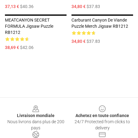
37,13 €
$40.36
34,80 €
$37.83
MEATCANYON SECRET
Carburant Canyon De Viande
FORMULA Jigsaw Puzzle
Puzzle Merch Jigsaw RB1212
RB1212
34,80 €
$37.83
38,69 €
$42.06
Footer
Livraison mondiale
Achetez en toute confiance
Nous livrons dans plus de 200
24/7 Protected from clicks to
pays
delivery