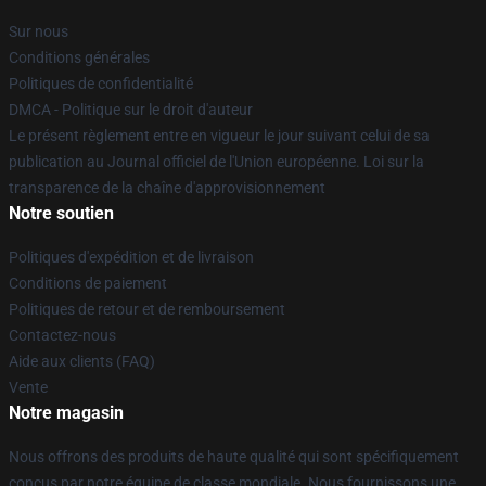
Sur nous
Conditions générales
Politiques de confidentialité
DMCA - Politique sur le droit d'auteur
Le présent règlement entre en vigueur le jour suivant celui de sa
publication au Journal officiel de l'Union européenne. Loi sur la
transparence de la chaîne d'approvisionnement
Notre soutien
Politiques d'expédition et de livraison
Conditions de paiement
Politiques de retour et de remboursement
Contactez-nous
Aide aux clients (FAQ)
Vente
Notre magasin
Nous offrons des produits de haute qualité qui sont spécifiquement
conçus par notre équipe de classe mondiale. Nous fournissons une