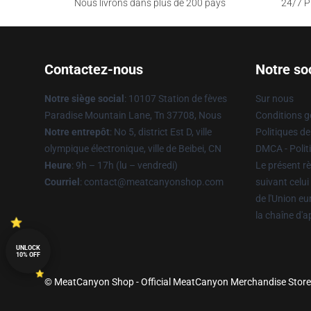
Nous livrons dans plus de 200 pays
24/7 Pr
Contactez-nous
Notre so
Notre siège social
: 10107 Station de fèves
Sur nous
Paradise Mountain Lane, Tn 37708, Nous
Conditions g
Notre entrepôt
: No 5, district Est D, ville
Politiques de
olympique électronique, ville de Beibei, CN
DMCA - Politi
Heure
: 9h – 17h (lu – vendredi)
Le présent rè
Courriel
: contact@meatcanyonshop.com
suivant celui
de l'Union e
la chaîne d'
UNLOCK
10% OFF
© MeatCanyon Shop - Official MeatCanyon Merchandise Store 2