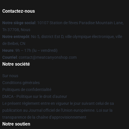
Contactez-nous
Notre siège social
: 10107 Station de fèves Paradise Mountain Lane,
Tn 37708, Nous
Notre entrepôt
: No 5, district Est D, ville olympique électronique, ville
de Beibei, CN
Heure
: 9h – 17h (lu – vendredi)
Courriel
: contact@meatcanyonshop.com
Notre société
Sur nous
Conditions générales
Politiques de confidentialité
DMCA - Politique sur le droit d'auteur
Le présent règlement entre en vigueur le jour suivant celui de sa
publication au Journal officiel de l'Union européenne. Loi sur la
transparence de la chaîne d'approvisionnement
Notre soutien