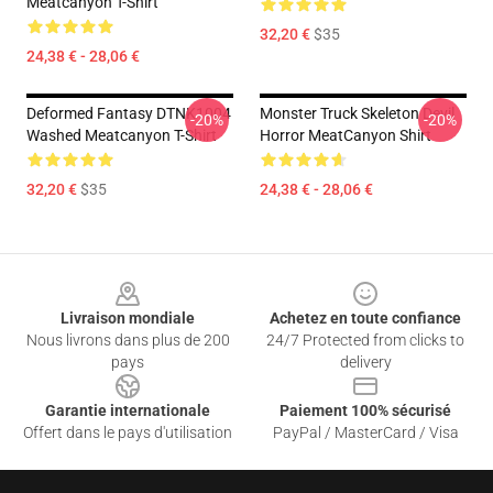
Meatcanyon T-Shirt
32,20 €
$35
24,38 € - 28,06 €
Deformed Fantasy DTNK1004
Monster Truck Skeleton Devil
-20%
-20%
Washed Meatcanyon T-Shirt
Horror MeatCanyon Shirt
32,20 €
$35
24,38 € - 28,06 €
Footer
Livraison mondiale
Achetez en toute confiance
Nous livrons dans plus de 200
24/7 Protected from clicks to
pays
delivery
Garantie internationale
Paiement 100% sécurisé
Offert dans le pays d'utilisation
PayPal / MasterCard / Visa