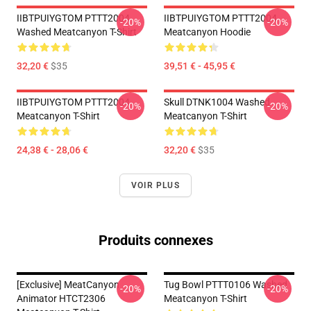
IIBTPUIYGTOM PTTT2004
IIBTPUIYGTOM PTTT2004
-20%
-20%
Washed Meatcanyon T-Shirt
Meatcanyon Hoodie
32,20 €
$35
39,51 € - 45,95 €
IIBTPUIYGTOM PTTT2004
Skull DTNK1004 Washed
-20%
-20%
Meatcanyon T-Shirt
Meatcanyon T-Shirt
24,38 € - 28,06 €
32,20 €
$35
VOIR PLUS
Produits connexes
[Exclusive] MeatCanyon
Tug Bowl PTTT0106 Washed
-20%
-20%
Animator HTCT2306
Meatcanyon T-Shirt