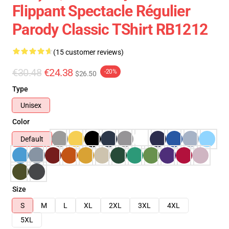
Flippant Spectacle Régulier
Parody Classic TShirt RB1212
(15 customer reviews)
€30.48
€24.38
-20%
$26.50
Type
Unisex
Color
Default
Size
S
M
L
XL
2XL
3XL
4XL
5XL