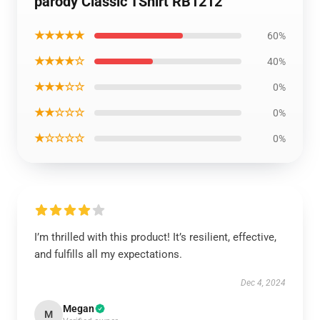
parody Classic TShirt RB1212
★★★★★
60%
★★★★☆
40%
★★★☆☆
0%
★★☆☆☆
0%
★☆☆☆☆
0%
I’m thrilled with this product! It’s resilient, effective,
and fulfills all my expectations.
Dec 4, 2024
Megan
M