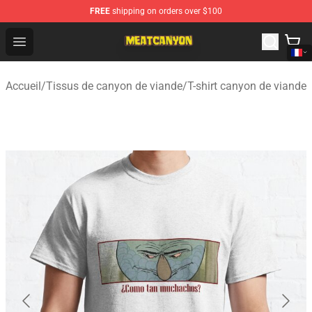
FREE
shipping on orders over $100
MeatCanyon Shop - Official MeatCanyon Merchandise St
Open menu
Accueil
/
Tissus de canyon de viande
/
T-shirt canyon de viande