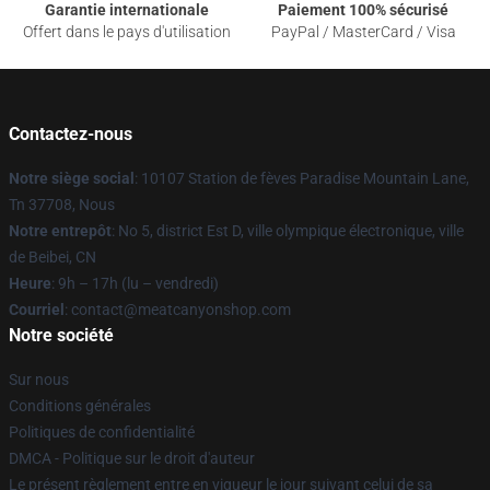
Garantie internationale
Paiement 100% sécurisé
Offert dans le pays d'utilisation
PayPal / MasterCard / Visa
Contactez-nous
Notre siège social
: 10107 Station de fèves Paradise Mountain Lane,
Tn 37708, Nous
Notre entrepôt
: No 5, district Est D, ville olympique électronique, ville
de Beibei, CN
Heure
: 9h – 17h (lu – vendredi)
Courriel
: contact@meatcanyonshop.com
Notre société
Sur nous
Conditions générales
Politiques de confidentialité
DMCA - Politique sur le droit d'auteur
Le présent règlement entre en vigueur le jour suivant celui de sa