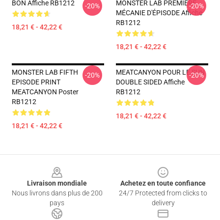
BON Affiche RB1212
MONSTER LAB PREMIERE
-20%
-20%
MÉCANIE D'ÉPISODE Affiche
RB1212
18,21 € - 42,22 €
18,21 € - 42,22 €
MONSTER LAB FIFTH
MEATCANYON POUR LE SUN
-20%
-20%
EPISODE PRINT
DOUBLE SIDED Affiche
MEATCANYON Poster
RB1212
RB1212
18,21 € - 42,22 €
18,21 € - 42,22 €
Footer
Livraison mondiale
Achetez en toute confiance
Nous livrons dans plus de 200
24/7 Protected from clicks to
pays
delivery