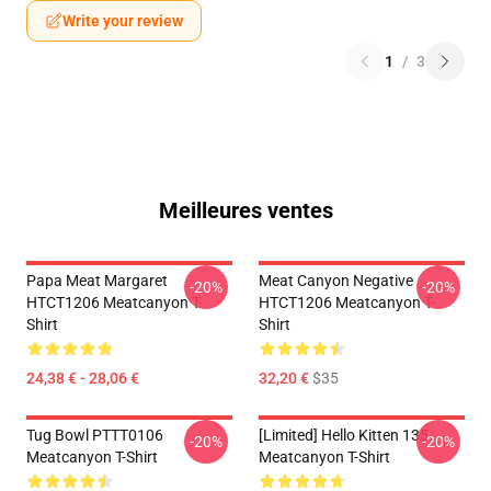
Write your review
1
/
3
Meilleures ventes
Papa Meat Margaret
Meat Canyon Negative
-20%
-20%
HTCT1206 Meatcanyon T-
HTCT1206 Meatcanyon T-
Shirt
Shirt
24,38 € - 28,06 €
32,20 €
$35
Tug Bowl PTTT0106
[Limited] Hello Kitten 135
-20%
-20%
Meatcanyon T-Shirt
Meatcanyon T-Shirt