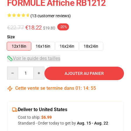
FORMULE Affiche RB1212
(13 customer reviews)
€22.77
€18.22
-20%
$19.80
Size
12x18in
16x16in
16x24in
18x24in
Voir le guide des tailles
Quantity
AJOUTER AU PANIER
Cette vente se termine dans
01
:
14
:
54
Deliver to United States
Cost to ship:
$6.99
Standard - Order today to get by
Aug. 15 - Aug. 22