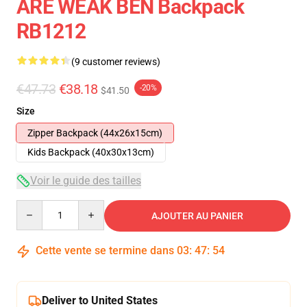
ARE WEAK BEN Backpack
RB1212
(9 customer reviews)
€47.73
€38.18
-20%
$41.50
Size
Zipper Backpack (44x26x15cm)
Kids Backpack (40x30x13cm)
Voir le guide des tailles
Quantity
AJOUTER AU PANIER
Cette vente se termine dans
03
:
47
:
54
Deliver to United States