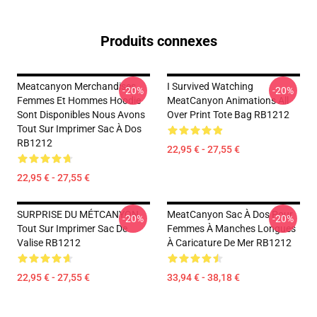
Produits connexes
Meatcanyon Merchandises
I Survived Watching
-20%
-20%
Femmes Et Hommes Hoodie
MeatCanyon Animations All
Sont Disponibles Nous Avons
Over Print Tote Bag RB1212
Tout Sur Imprimer Sac À Dos
RB1212
22,95 € - 27,55 €
22,95 € - 27,55 €
SURPRISE DU MÉTCANYON
MeatCanyon Sac À Dos Pour
-20%
-20%
Tout Sur Imprimer Sac De
Femmes À Manches Longues
Valise RB1212
À Caricature De Mer RB1212
22,95 € - 27,55 €
33,94 € - 38,18 €